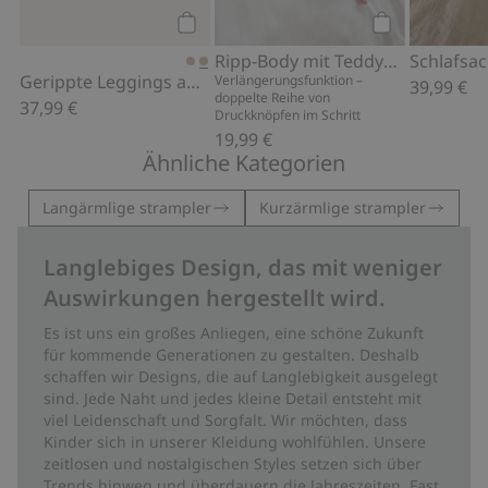
Kaufen
Kaufen
Ripp-Body mit Teddybär-Muster
Schlafsac
Gerippte Leggings aus Wolle
Verlängerungsfunktion –
39,99 €
doppelte Reihe von
37,99 €
Druckknöpfen im Schritt
19,99 €
Ähnliche Kategorien
Langärmlige strampler
Kurzärmlige strampler
Langlebiges Design, das mit weniger
Auswirkungen hergestellt wird.
Es ist uns ein großes Anliegen, eine schöne Zukunft
für kommende Generationen zu gestalten. Deshalb
schaffen wir Designs, die auf Langlebigkeit ausgelegt
sind. Jede Naht und jedes kleine Detail entsteht mit
viel Leidenschaft und Sorgfalt. Wir möchten, dass
Kinder sich in unserer Kleidung wohlfühlen. Unsere
zeitlosen und nostalgischen Styles setzen sich über
Trends hinweg und überdauern die Jahreszeiten. Fast