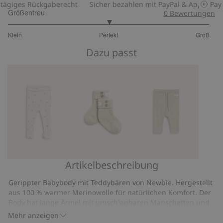
giges Rückgaberecht
Sicher bezahlen mit PayPal & Apple Pay
Größentreu
0
Bewertungen
3
Klein
Perfekt
Groß
von
Basierend
5
Dazu passt
auf
40
Bewertungen
Artikelbeschreibung
Gerippte
Socken
Hose
Leggings
aus
aus
Gerippter Babybody mit Teddybären von Newbie. Hergestellt
aus
einer
einer
aus 100 % warmer Merinowolle für natürlichen Komfort. Der
Wolle
Wolle-
Woll-
Body hat lange Ärmel mit umschlagbaren Manschetten und
eine doppelte Reihe mit Druckknöpfen im Schritt, sodass das
Kaschmir-
Kaschmir-
Mehr anzeigen
Kleidungsstück mit dem Kind mitwachsen und länger