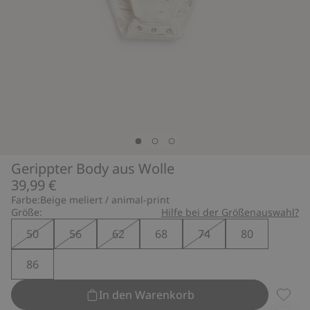
Gerippter Body aus Wolle
39,99 €
Farbe:
Beige meliert / animal-print
Größe:
Hilfe bei der Größenauswahl?
50
56
62
68
74
80
86
In den Warenkorb
Geripp