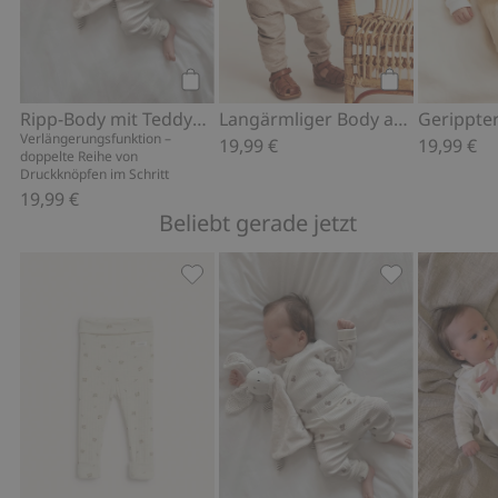
Kaufen
Kaufen
Ripp-Body mit Teddybär-Muster
Langärmliger Body aus Waffelstoff mit Dinosauriern
Verlängerungsfunktion –
19,99 €
19,99 €
doppelte Reihe von
Druckknöpfen im Schritt
19,99 €
Beliebt gerade jetzt
Gerippte Leggings aus Wolle, Zu Favo
Ripp-Body mit