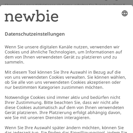
Shoppen Sie neue Kollektionen als Erstes, erhalten Sie Zugang zu Tipps &
Guides und profitieren Sie von exklusiven Angeboten
*Gilt nur für deine erste Bestellung und ist nicht mit anderen Rabatten
oder Angeboten kombinierbar. Gilt nicht für limitierte Artikel. Lies unsere
Datenschutzrichtlinie
,
FAQ
&
Cookie-Richtlinie
.
E-Mail
Schicken
Kundenservice
Kontaktieren Sie uns
Über uns
FAQ
Über Newbie
Germany
Standort ändern