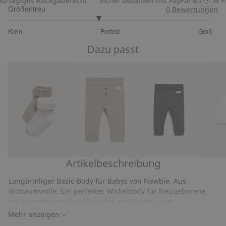
ägiges Rückgaberecht
Sicher bezahlen mit PayPal & Apple Pay
Größentreu
0
Bewertungen
2.76
Klein
Perfekt
Groß
von
Basierend
5
Dazu passt
auf
25
Bewertungen
Artikelbeschreibung
Socken
Weiche
Basic-
Mütze
2er-
Basic-
Leggings
mit
Langärmliger Basic-Body für Babys von Newbie. Aus
Pck.
Leggings
Ohren
Biobaumwolle. Ein perfekter Wickelbody für Neugeborene
mit zweireihigen Druckknöpfen am Zwickel „zum
Mitwachsen“. Kratz-Fäustlinge in den Größen 44–68 und
Mehr anzeigen
umgeschlagene Ärmel in Größe 74.