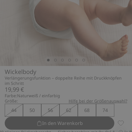
Wickelbody
Verlängerungsfunktion – doppelte Reihe mit Druckknöpfen
im Schritt
19,99 €
Farbe:
Naturweiß / einfarbig
Größe:
Hilfe bei der Größenauswahl?
44
50
56
62
68
74
In den Warenkorb
Wickel