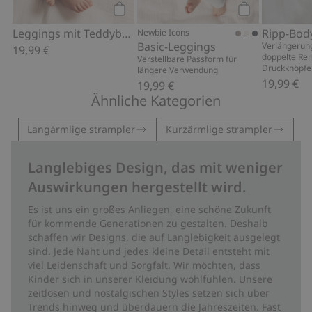
Kaufen
Kaufen
Leggings mit Teddybär-Muster
Newbie Icons
Basic-Leggings
Verlängerung
19,99 €
doppelte Rei
Verstellbare Passform für
Druckknöpfen
längere Verwendung
19,99 €
19,99 €
Ähnliche Kategorien
Langärmlige strampler
Kurzärmlige strampler
Langlebiges Design, das mit weniger
Auswirkungen hergestellt wird.
Es ist uns ein großes Anliegen, eine schöne Zukunft
für kommende Generationen zu gestalten. Deshalb
schaffen wir Designs, die auf Langlebigkeit ausgelegt
sind. Jede Naht und jedes kleine Detail entsteht mit
viel Leidenschaft und Sorgfalt. Wir möchten, dass
Kinder sich in unserer Kleidung wohlfühlen. Unsere
zeitlosen und nostalgischen Styles setzen sich über
Trends hinweg und überdauern die Jahreszeiten. Fast