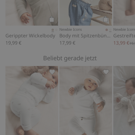
Kaufen
Kaufen
Newbie Icons
Newbie Icon
Gerippter Wickelbody
Body mit Spitzenbündchen
Gestreift
19,99 €
17,99 €
13,99 €
19,
Beliebt gerade jetzt
Leggings mit Teddybär-Muster, Zu Fav
Basic-Legging