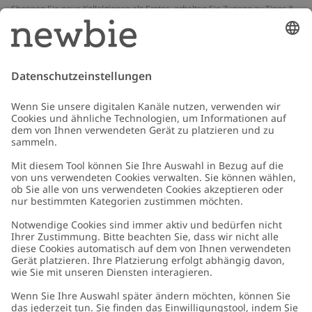
Shoppen Sie neue Kollektionen als Erstes, erhalten Sie Zugang zu Tipps &
Guides und profitieren Sie von exklusiven Angeboten
*Gilt nur für deine erste Bestellung und ist nicht mit anderen Rabatten
oder Angeboten kombinierbar. Gilt nicht für limitierte Artikel. Lies unsere
Datenschutzrichtlinie
,
FAQ
&
Cookie-Richtlinie
.
E-Mail
Schicken
Kundenservice
Kontaktieren Sie uns
Über uns
FAQ
Über Newbie
Germany
Standort ändern