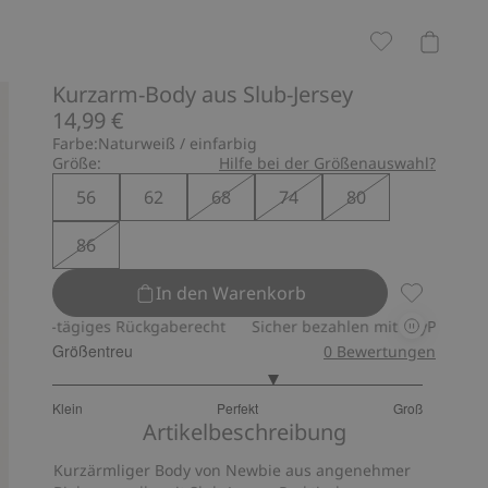
Kurzarm-Body aus Slub-Jersey
14,99 €
Farbe:
Naturweiß / einfarbig
Größe:
Hilfe bei der Größenauswahl?
56
62
68
74
80
86
In den Warenkorb
Kurzarm-Bo
-tägiges Rückgaberecht
Sicher bezahlen mit PayPal & Apple Pay
Größentreu
0
Bewertungen
3.4
Klein
Perfekt
Groß
von
Basierend
Artikelbeschreibung
5
auf
Kurzärmliger Body von Newbie aus angenehmer
5