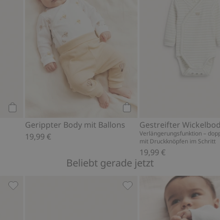
Kaufen
Kaufen
Gerippter Body mit Ballons
Verlängerungsfunktion – dopp
19,99 €
mit Druckknöpfen im Schritt
19,99 €
Beliebt gerade jetzt
avoriten hinzufügen
Gallseife, Zu Favoriten hinzufügen
Flauschige Booties mit Te