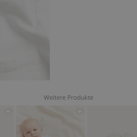
Weitere Produkte
rsey, Zu Favoriten hinzufügen
Ärmelloser Body, Zu Favoriten hinzufügen
Gerippter Body mit Ballon