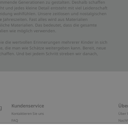
 kommende Generationen zu gestalten. Deshalb schaffen
ht und jedes kleine Detail entsteht mit viel Leidenschaft
leidung wohlfühlen. Unsere zeitlosen und nostalgischen
Jahreszeiten. Fast alles wird aus Materialien
liche Materialien. Das bedeutet, dass die gesamte
rialien wie möglich verwenden.
ie die wertvollen Erinnerungen mehrerer Kinder in sich
e, die man wie Schätze weitergeben kann. Bereit, neue
haffen. Und bei jedem Schritt streben wir danach,
Kundenservice
Übe
g
Kontaktieren Sie uns
Über 
FAQ
Nachh
ten
Barrierefreiheit
Impr