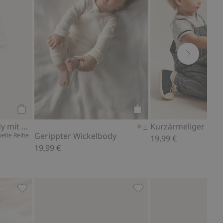
Kaufen
Kaufen
Gestreifter Wickelbody mit Stickerei
Kurzärmeliger Ma
Gerippter Wickelbody
elte Reihe
19,99 €
19,99 €
ddy, Zu Favoriten hinzufügen
Strickjacke mit Taschen, Zu Favoriten hinzufügen
Baumwollschuhe mit Jers