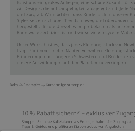
Es ist uns ein großes Anliegen, eine schöne Zukunft für
wir Designs, die auf Langlebigkeit ausgelegt sind. Jede Na
und Sorgfalt. Wir möchten, dass Kinder sich in unserer K
Styles setzen sich über Trends hinweg und überdauern die 
hergestellt, die die Umwelt weniger belasten als herkömm
Baumwolle zertifiziert ist und wir so viele recycelte Mate
Unser Wunsch ist es, dass jedes Kleidungsstück von Newb
trägt. Für immer in den Nähten verwoben. Kleidungsstück
Erinnerungen mit jüngeren Schwestern und Brüdern zu sc
unsere Auswirkungen auf den Planeten zu verringern.
Baby
Strampler
Kurzärmlige strampler
10 % Rabatt sichern* + exklusiver Zugan
Shoppen Sie neue Kollektionen als Erstes, erhalten Sie Zugang zu
Tipps & Guides und profitieren Sie von exklusiven Angeboten
*Gilt nur für deine erste Bestellung und ist nicht mit anderen Rabat