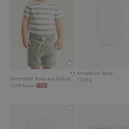
Kaufen
Ärmelloser Body
Gestreifter Body aus Slub-Jersey
17,99 €
13,99 €
-30%
19,99 €
Pyjama mit Teddybären, Zu F