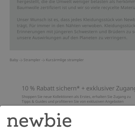
hergestellt, die die Umwelt weniger belasten als herkömm
Baumwolle zertifiziert ist und wir so viele recycelte Mate
Unser Wunsch ist es, dass jedes Kleidungsstück von Newb
trägt. Für immer in den Nähten verwoben. Kleidungsstück
Erinnerungen mit jüngeren Schwestern und Brüdern zu sc
unsere Auswirkungen auf den Planeten zu verringern.
Baby
Strampler
Kurzärmlige strampler
10 % Rabatt sichern* + exklusiver Zugan
Shoppen Sie neue Kollektionen als Erstes, erhalten Sie Zugang zu
Tipps & Guides und profitieren Sie von exklusiven Angeboten
*Gilt nur für deine erste Bestellung und ist nicht mit anderen Rabat
oder Angeboten kombinierbar. Gilt nicht für limitierte Artikel. Lies
unsere
Datenschutzrichtlinie
,
FAQ
&
Cookie-Richtlinie
.