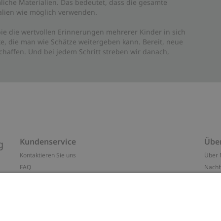
liche Materialien. Das bedeutet, dass die gesamte
rialien wie möglich verwenden.
ie die wertvollen Erinnerungen mehrerer Kinder in sich
e, die man wie Schätze weitergeben kann. Bereit, neue
haffen. Und bei jedem Schritt streben wir danach,
Kundenservice
Übe
g
Kontaktieren Sie uns
Über 
FAQ
Nachh
ten
Barrierefreiheit
Impr
Datenschutzrichtlinie
Marke
Allgemeine Geschäftsbedingungen
Press
Cookie-Richtlinie
#YES