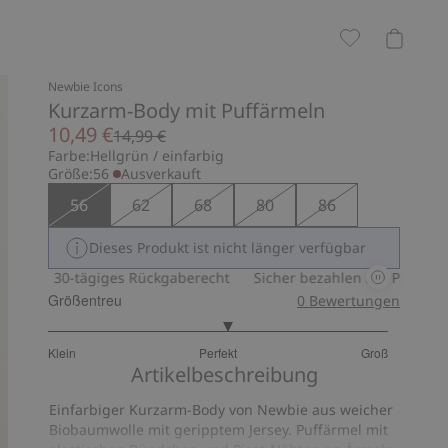
Newbie Icons
Kurzarm-Body mit Puffärmeln
10,49 €
14,99 €
Farbe:
Hellgrün / einfarbig
Größe:
56
Ausverkauft
56
62
68
80
86
Dieses Produkt ist nicht länger verfügbar
30-tägiges Rückgaberecht
Sicher bezahlen mit PayPal & App
Größentreu
0
Bewertungen
3.125
Klein
Perfekt
Groß
von
Basierend
Artikelbeschreibung
5
auf
Einfarbiger Kurzarm-Body von Newbie aus weicher
32
Biobaumwolle mit geripptem Jersey. Puffärmel mit
Bewertungen