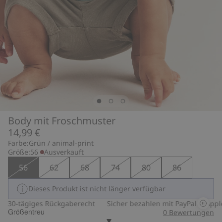
Body mit Froschmuster
14,99 €
Farbe:
Grün / animal-print
Größe:
56
Ausverkauft
56
62
68
74
80
86
Dieses Produkt ist nicht länger verfügbar
30-tägiges Rückgaberecht
Sicher bezahlen mit PayPal & Apple 
Größentreu
0
Bewertungen