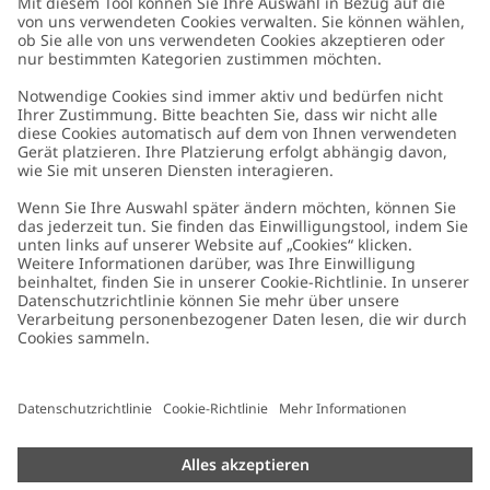
Kundenservice
Kontaktieren Sie uns
Über uns
FAQ
Über Newbie
Germany
Standort ändern
Barrierefreiheit
Nachhaltigkeit
Cookies
Datenschutzrichtlinie
Impressum
Allgemeine Geschäftsbedingungen
Marken-Assets
Cookie-Richtlinie
Presse
Größenratgeber
#YESNEWBIE