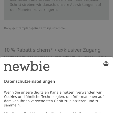
Schritt streben wir danach, unsere Auswirkungen auf
den Planeten zu verringern.
Baby
Strampler
Kurzärmlige strampler
10 % Rabatt sichern* + exklusiver Zugang
Shoppen Sie neue Kollektionen als Erstes, erhalten Sie Zugang zu Tipps &
Guides und profitieren Sie von exklusiven Angeboten
*Gilt nur für deine erste Bestellung und ist nicht mit anderen Rabatten
oder Angeboten kombinierbar. Gilt nicht für limitierte Artikel. Lies unsere
Datenschutzrichtlinie
,
FAQ
&
Cookie-Richtlinie
.
E-Mail
Schicken