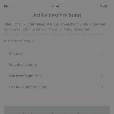
3
Klein
Perfekt
Groß
von
Basierend
5
Artikelbeschreibung
auf
48
Niedlicher, kurzärmliger Body aus weichem Slub-Jersey mit
Bewertungen
süßem Froschmuster von Newbie. Mit praktischen
Druckknöpfen an einer Schulter und am Zwickel, die das An-
und Ausziehen erleichtern. Passendes Modell für
Mehr anzeigen
Geschwister erhältlich – für einen süßen Partnerlook und ein
verspieltes Alltags-Outfit.
Material
Aus 100 % Biobaumwolle.
Artikelnummer
:
450221
Waschanleitung
Bio-Baumwolle –GOTS
Nachverfolgbarkeit
Herstellerinformaiton