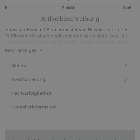
3
Klein
Perfekt
Groß
von
Basierend
5
Artikelbeschreibung
auf
20
Hübscher Body mit Blumenmuster von Newbie, mit kurzen
Bewertungen
Puffärmeln für einen niedlichen und verspielten Look. Mit
einem Knopf hinten, der für einfaches An- und Ausziehen
sorgt, und praktischen Druckknöpfen am Zwickel. Partner-
Mehr anzeigen
Outfit für Mama erhältlich.
Enthält 95 % Biobaumwolle.
Material
Artikelnummer
:
447540
Bio-Baumwolle –GOTS
Waschanleitung
Nachverfolgbarkeit
Herstellerinformaiton