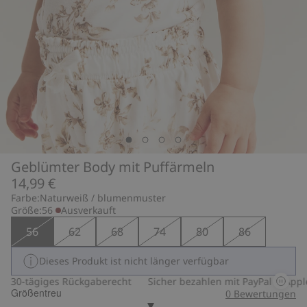
Geblümter Body mit Puffärmeln
14,99 €
Farbe:
Naturweiß / blumenmuster
Größe:
56
Ausverkauft
56
62
68
74
80
86
Dieses Produkt ist nicht länger verfügbar
30-tägiges Rückgaberecht
Sicher bezahlen mit PayPal & Apple 
Größentreu
0
Bewertungen