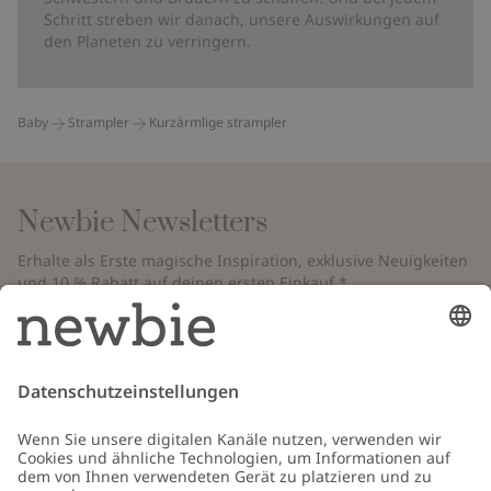
Schritt streben wir danach, unsere Auswirkungen auf
den Planeten zu verringern.
Baby
Strampler
Kurzärmlige strampler
Newbie Newsletters
Erhalte als Erste magische Inspiration, exklusive Neuigkeiten
und 10 % Rabatt auf deinen ersten Einkauf.*
*Gilt nur für deine erste Bestellung und ist nicht mit anderen Rabatten
oder Angeboten kombinierbar. Gilt nicht für limitierte Artikel. Bitte
überprüfe deinen Spam-Ordner. Lies unsere
Datenschutzrichtlinie
,
FAQ
&
Cookie-Richtlinie
.
E-Mail
Schicken