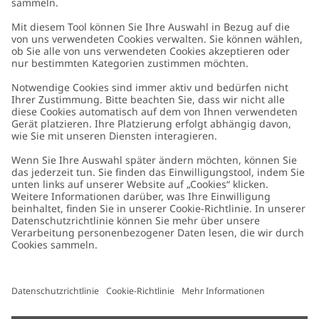
Kundenservice
Kontaktieren Sie uns
Über uns
FAQ
Über Newbie
Germany
Standort ändern
Barrierefreiheit
Nachhaltigkeit
Cookies
Datenschutzrichtlinie
Impressum
Allgemeine Geschäftsbedingungen
Marken-Assets
Cookie-Richtlinie
Presse
Größenratgeber