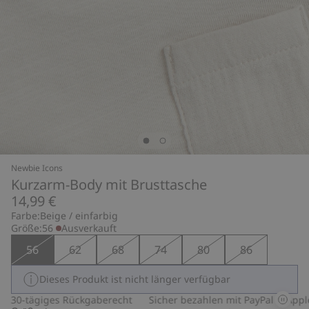
Newbie Icons
Kurzarm-Body mit Brusttasche
14,99 €
Farbe:
Beige / einfarbig
Größe:
56
Ausverkauft
56
62
68
74
80
86
Dieses Produkt ist nicht länger verfügbar
30-tägiges Rückgaberecht
Sicher bezahlen mit PayPal & Apple P