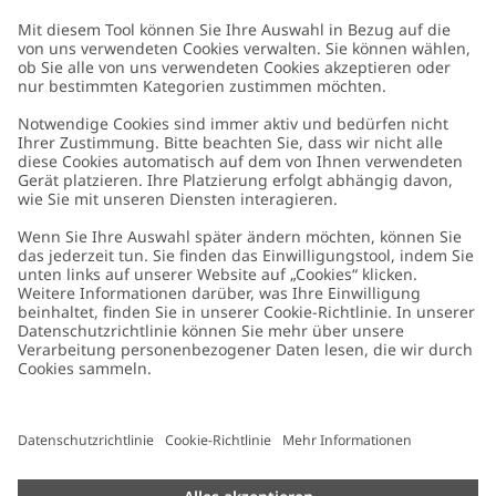
Kundenservice
Kontaktieren Sie uns
Über uns
FAQ
Über Newbie
Germany
Standort ändern
Barrierefreiheit
Nachhaltigkeit
Cookies
Datenschutzrichtlinie
Impressum
Allgemeine Geschäftsbedingungen
Marken-Assets
Cookie-Richtlinie
Presse
Größenratgeber
#YESNEWBIE