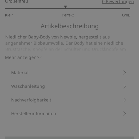
Größentreu
0
Bewertungen
2.91304347826087
Klein
Perfekt
Groß
von
Basierend
5
Artikelbeschreibung
auf
23
Niedlicher Baby-Body von Newbie, hergestellt aus
Bewertungen
angenehmer Biobaumwolle. Der Body hat eine niedliche
Brusttasche, Knöpfe an der Schulter und Druckknöpfe am
Zwickel. Weiches Rippbündchen an Ausschnitt und
Mehr anzeigen
Knöcheln.
Aus 100 % Biobaumwolle.
Material
Artikelnummer
:
446732
Bio-Baumwolle –GOTS
Waschanleitung
Nachverfolgbarkeit
Herstellerinformaiton