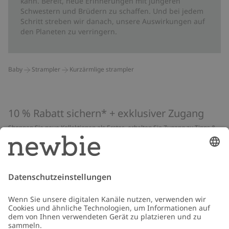
kann. Bereit, neue Erinnerungen mit jüngeren
Schwestern und Brüdern zu schaffen. Und bei jedem
Schritt streben wir danach, unsere Auswirkungen auf
den Planeten zu verringern.
Baby
Strampler
Kurzärmlige strampler
10 % Rabatt sichern* + exklusiver Zugang
Shoppen Sie neue Kollektionen als Erstes, erhalten Sie Zugang zu Tipps &
Guides und profitieren Sie von exklusiven Angeboten
*Gilt nur für deine erste Bestellung und ist nicht mit anderen Rabatten
oder Angeboten kombinierbar. Gilt nicht für limitierte Artikel. Lies unsere
Datenschutzrichtlinie
,
FAQ
&
Cookie-Richtlinie
.
E-Mail
Schicken