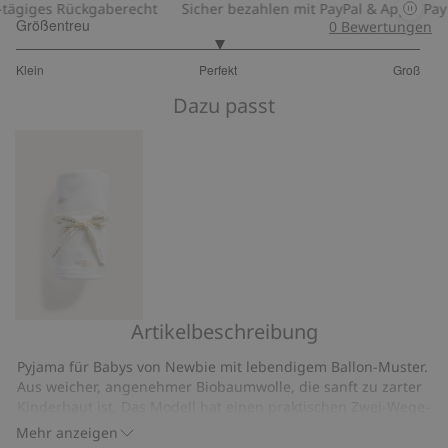
giges Rückgaberecht
Sicher bezahlen mit PayPal & Apple Pay
Größentreu
0
Bewertungen
3
Klein
Perfekt
Groß
von
Basierend
5
Dazu passt
auf
2
Bewertungen
Artikelbeschreibung
Babydecke
mit
Pyjama für Babys von Newbie mit lebendigem Ballon-Muster.
Ballons
Aus weicher, angenehmer Biobaumwolle, die sanft zu zarter
Kinderhaut ist. Das Modell hat einen praktischen Zwei-Wege-
Reißverschluss vorne, der das An- und Ausziehen erleichtert.
Mehr anzeigen
Umschlagbare Bündchen an den Ärmel- und Beinenden,