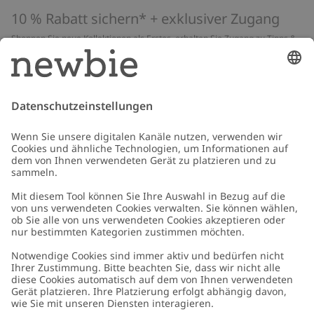
10 % Rabatt sichern* + exklusiver Zugang
Shoppen Sie neue Kollektionen als Erstes, erhalten Sie Zugang zu Tipps &
Guides und profitieren Sie von exklusiven Angeboten
*Gilt nur für deine erste Bestellung und ist nicht mit anderen Rabatten
oder Angeboten kombinierbar. Gilt nicht für limitierte Artikel. Lies unsere
Datenschutzrichtlinie
,
FAQ
&
Cookie-Richtlinie
.
E-Mail
Schicken
Kundenservice
Kontaktieren Sie uns
Über uns