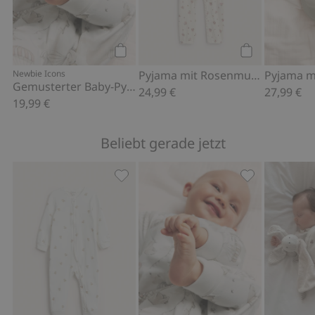
Kaufen
Kaufen
Newbie Icons
Pyjama mit Rosenmuster
Pyjama mi
Gemusterter Baby-Pyjama
24,99 €
27,99 €
19,99 €
Beliebt gerade jetzt
Pyjama mit Teddybären, Zu Favoriten
Gemusterter B