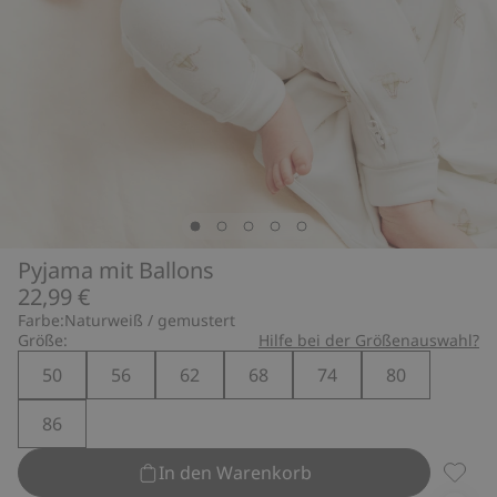
Pyjama mit Ballons
22,99 €
Farbe:
Naturweiß / gemustert
Größe:
Hilfe bei der Größenauswahl?
50
56
62
68
74
80
86
In den Warenkorb
Pyjama