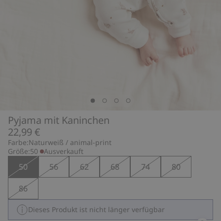
Pyjama mit Kaninchen
22,99 €
Farbe:
Naturweiß / animal-print
Größe:
50
Ausverkauft
50
56
62
68
74
80
86
Dieses Produkt ist nicht länger verfügbar