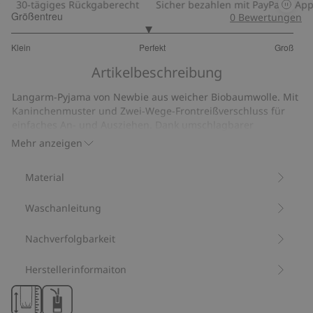
30-tägiges Rückgaberecht
Sicher bezahlen mit PayPal & Apple
Größentreu
0
Bewertungen
2.935483870967742
Klein
Perfekt
Groß
von
Basierend
5
Artikelbeschreibung
auf
31
Langarm-Pyjama von Newbie aus weicher Biobaumwolle. Mit
Bewertungen
Kaninchenmuster und Zwei-Wege-Frontreißverschluss für
einfaches An- und Ausziehen. Dank umschlagbarer
Ärmelbündchen kann das Kleidungsstück „mitwachsen“ und
Mehr anzeigen
länger getragen werden. Zeitloses Newbie-Etikett vorne.
Aus 100 % Biobaumwolle.
Material
Artikelnummer
:
851378
Bio-Baumwolle –GOTS
Waschanleitung
Nachverfolgbarkeit
Herstellerinformaiton