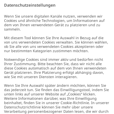
E-Mail
Schicken
Kundenservice
Kontaktieren Sie uns
Über uns
FAQ
Über Newbie
Germany
Standort ändern
Barrierefreiheit
Nachhaltigkeit
Cookies
Datenschutzrichtlinie
Impressum