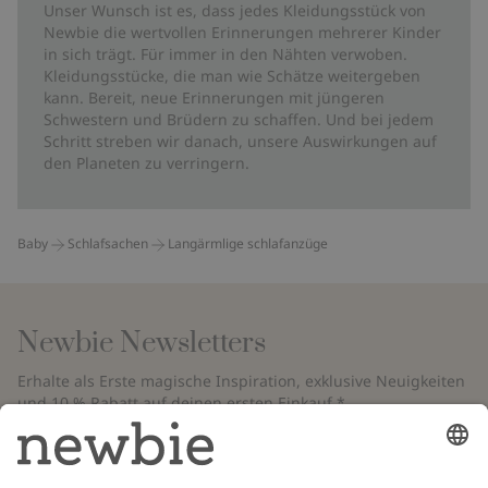
Unser Wunsch ist es, dass jedes Kleidungsstück von
Newbie die wertvollen Erinnerungen mehrerer Kinder
in sich trägt. Für immer in den Nähten verwoben.
Kleidungsstücke, die man wie Schätze weitergeben
kann. Bereit, neue Erinnerungen mit jüngeren
Schwestern und Brüdern zu schaffen. Und bei jedem
Schritt streben wir danach, unsere Auswirkungen auf
den Planeten zu verringern.
Baby
Schlafsachen
Langärmlige schlafanzüge
Newbie Newsletters
Erhalte als Erste magische Inspiration, exklusive Neuigkeiten
und 10 % Rabatt auf deinen ersten Einkauf.*
*Gilt nur für deine erste Bestellung und ist nicht mit anderen Rabatten
oder Angeboten kombinierbar. Gilt nicht für limitierte Artikel. Bitte
überprüfe deinen Spam-Ordner. Lies unsere
Datenschutzrichtlinie
,
FAQ
&
Cookie-Richtlinie
.