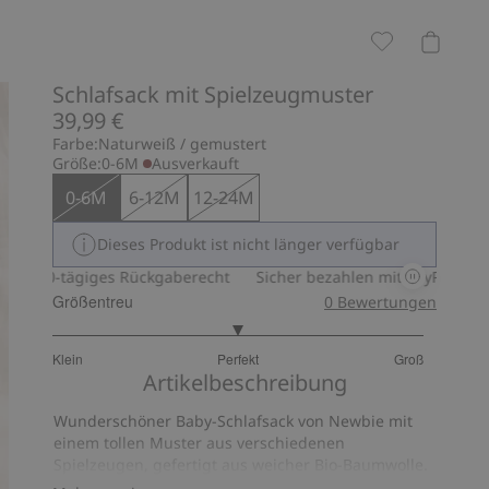
Schlafsack mit Spielzeugmuster
39,99 €
Farbe:
Naturweiß / gemustert
Größe:
0-6M
Ausverkauft
0-6M
6-12M
12-24M
Dieses Produkt ist nicht länger verfügbar
30-tägiges Rückgaberecht
Sicher bezahlen mit PayPal & Apple 
Größentreu
0
Bewertungen
3
Klein
Perfekt
Groß
von
Basierend
Artikelbeschreibung
5
auf
Wunderschöner Baby-Schlafsack von Newbie mit
28
einem tollen Muster aus verschiedenen
Bewertungen
Spielzeugen, gefertigt aus weicher Bio-Baumwolle.
Der Schlafsack ist mit einem durchgehenden Zwei-