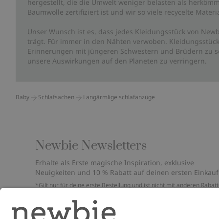
hergestellt, die die Umwelt weniger belasten als herkömm
Baumwolle zertifiziert ist und wir so viele recycelte Mate
Unser Wunsch ist es, dass jedes Kleidungsstück von Newb
trägt. Für immer in den Nähten verwoben. Kleidungsstück
Erinnerungen mit jüngeren Schwestern und Brüdern zu sc
unsere Auswirkungen auf den Planeten zu verringern.
Baby
Schlafsachen
Langärmlige schlafanzüge
Newbie Newsletters
Erhalte als Erste magische Inspiration, exklusive
Neuigkeiten und 10 % Rabatt auf deinen ersten Einkauf
*Gilt nur für deine erste Bestellung und ist nicht mit anderen Rabat
oder Angeboten kombinierbar. Gilt nicht für limitierte Artikel. Bitte
überprüfe deinen Spam-Ordner. Lies unsere
Datenschutzrichtlinie
,
FAQ
&
Cookie-Richtlinie
.