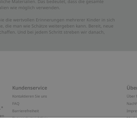
liche Materialien. Das bedeutet, dass die gesamte
rialien wie möglich verwenden.
ie die wertvollen Erinnerungen mehrerer Kinder in sich
e, die man wie Schätze weitergeben kann. Bereit, neue
haffen. Und bei jedem Schritt streben wir danach,
Kundenservice
Übe
Kontaktieren Sie uns
Über 
FAQ
Nachh
.*
Barrierefreiheit
Impr
ten
Datenschutzrichtlinie
Marke
Allgemeine Geschäftsbedingungen
Press
Cookie-Richtlinie
#YES