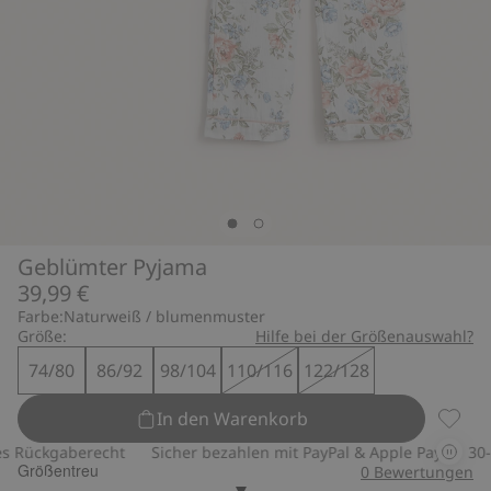
Geblümter Pyjama
39,99 €
Farbe:
Naturweiß / blumenmuster
Größe:
Hilfe bei der Größenauswahl?
74/80
86/92
98/104
110/116
122/128
In den Warenkorb
Geblüm
 Rückgaberecht
Sicher bezahlen mit PayPal & Apple Pay
30-tä
Größentreu
0
Bewertungen