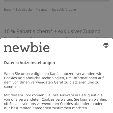
Baby
Schlafsachen
Langärmlige schlafanzüge
10 % Rabatt sichern* + exklusiver Zugang
Shoppen Sie neue Kollektionen als Erstes, erhalten Sie Zugang zu Tipps &
Guides und profitieren Sie von exklusiven Angeboten
*Gilt nur für deine erste Bestellung und ist nicht mit anderen Rabatten
oder Angeboten kombinierbar. Gilt nicht für limitierte Artikel. Lies unsere
Datenschutzrichtlinie
,
FAQ
&
Cookie-Richtlinie
.
E-Mail
Schicken