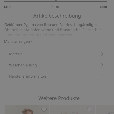
3
Klein
Perfekt
Groß
von
Basierend
5
Artikelbeschreibung
auf
1
Geblümter Pyjama von Rescued Fabrics. Langärmliges
Bewertungen
Oberteil mit Knöpfen vorne und Brusttasche. Elastischer
Bund mit Tunnelzug und Seitentaschen.
Wir retten übrig gebliebene Newbie-Stoffe, um daraus
Mehr anzeigen
neue Produkte zu kreieren, die wieder geliebt werden.
Aus 100 % Bio-Baumwolle.
Material
Artikelnummer
:
414060
Waschanleitung
Herstellerinformaiton
Weitere Produkte