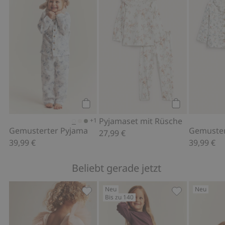
Gemusterter Pyjama, Zu Favoriten hi
Pyjamaset mit
Kaufen
Kaufen
Pyjamaset mit Rüsche
+1
Gemusterter Pyjama
Gemuster
27,99 €
39,99 €
39,99 €
Beliebt gerade jetzt
Neu
Neu
Bis zu 140
Ballerina-Kleid mit Mesh, Zu Favorite
Langärmeliges