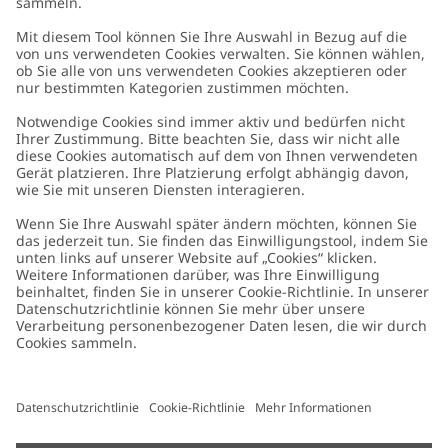
Kundenservice
Kontaktieren Sie uns
Über uns
FAQ
Über Newbie
Germany
Standort ändern
Barrierefreiheit
Nachhaltigkeit
Cookies
Datenschutzrichtlinie
Impressum
Allgemeine Geschäftsbedingungen
Marken-Assets
Cookie-Richtlinie
Presse
Größenratgeber