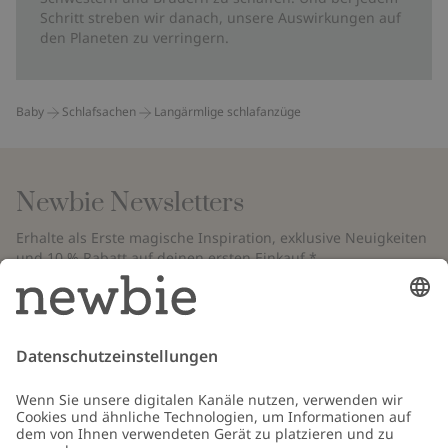
Schritt streben wir danach, unsere Auswirkungen auf
den Planeten zu verringern.
Baby
Schlafsachen
Langärmlige schlafanzüge
Newbie Newsletters
Erhalte als Erste magische Inspiration, exklusive Neuigkeiten
und 10 % Rabatt auf deinen ersten Einkauf.*
*Gilt nur für deine erste Bestellung und ist nicht mit anderen Rabatten
oder Angeboten kombinierbar. Gilt nicht für limitierte Artikel. Bitte
überprüfe deinen Spam-Ordner. Lies unsere
Datenschutzrichtlinie
,
FAQ
&
Cookie-Richtlinie
.
E-Mail
Schicken