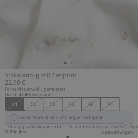
Schlafanzug mit Tierprint
22,99 €
Farbe:
Naturweiß / gemustert
Größe:
44
Ausverkauft
44
50
56
62
68
74
Dieses Produkt ist nicht länger verfügbar
30-tägiges Rückgaberecht
Sicher bezahlen mit PayPal & Apple
Größentreu
0
Bewertungen