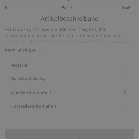
3
Klein
Perfekt
Groß
von
Basierend
5
Artikelbeschreibung
auf
10
Schlafanzug mit einem niedlichen Tierprint. Mit
Bewertungen
Druckknöpfen an der Vorderseite und einem hübschen
Kragen. In allen Größen mit integrierten Füßchen versehen.
Artikelnummer
:
377358
Mehr anzeigen
Bio-Baumwolle –GOTS
Material
Waschanleitung
Nachverfolgbarkeit
Herstellerinformaiton