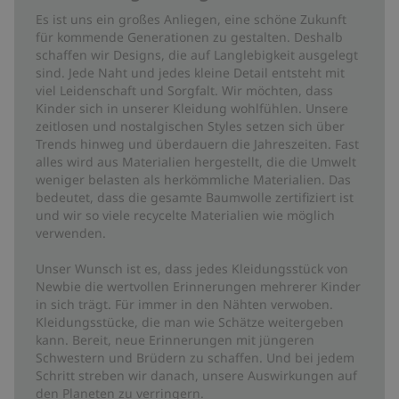
bieten einen sicheren und komfortablen Sitz.
Es ist uns ein großes Anliegen, eine schöne Zukunft
Eine Alternative zur Decke.
für kommende Generationen zu gestalten. Deshalb
Für das Bett oder den Kinderwagen.
schaffen wir Designs, die auf Langlebigkeit ausgelegt
TOG 1
sind. Jede Naht und jedes kleine Detail entsteht mit
Aus 100 % Biobaumwolle.
viel Leidenschaft und Sorgfalt. Wir möchten, dass
Futter: Aus 100 % recyceltem Polyester.
Kinder sich in unserer Kleidung wohlfühlen. Unsere
Aus 100 % Biobaumwolle.
zeitlosen und nostalgischen Styles setzen sich über
Polsterung: Aus 100 % recyceltem Polyester.
Trends hinweg und überdauern die Jahreszeiten. Fast
Artikelnummer
:
342360
alles wird aus Materialien hergestellt, die die Umwelt
Bio-Baumwolle –GOTS
weniger belasten als herkömmliche Materialien. Das
bedeutet, dass die gesamte Baumwolle zertifiziert ist
und wir so viele recycelte Materialien wie möglich
verwenden.
Unser Wunsch ist es, dass jedes Kleidungsstück von
Newbie die wertvollen Erinnerungen mehrerer Kinder
in sich trägt. Für immer in den Nähten verwoben.
Kleidungsstücke, die man wie Schätze weitergeben
kann. Bereit, neue Erinnerungen mit jüngeren
Schwestern und Brüdern zu schaffen. Und bei jedem
Schritt streben wir danach, unsere Auswirkungen auf
den Planeten zu verringern.