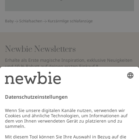
Baby
Schlafsachen
Kurzärmlige schlafanzüge
Newbie Newsletters
Erhalte als Erste magische Inspiration, exklusive Neuigkeiten
und 10 % Rabatt auf deinen ersten Einkauf.*
*Gilt nur für deine erste Bestellung und ist nicht mit anderen Rabatten
oder Angeboten kombinierbar. Gilt nicht für limitierte Artikel. Bitte
überprüfe deinen Spam-Ordner. Lies unsere
Datenschutzrichtlinie
,
FAQ
&
Cookie-Richtlinie
.
E-Mail
Schicken