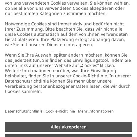
Kundenservice
Kontaktieren Sie uns
Über uns
FAQ
Über Newbie
Germany
Standort ändern
Barrierefreiheit
Nachhaltigkeit
Cookies
Datenschutzrichtlinie
Impressum
Allgemeine Geschäftsbedingungen
Marken-Assets
Cookie-Richtlinie
Presse
Größenratgeber
#YESNEWBIE
Widerrufe deinen Kauf