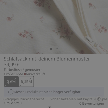
Schlafsack mit kleinem Blumenmuster
39,99 €
Farbe:
Rosa / gemustert
Größe:
0-6M
Ausverkauft
0-6M
6-12M
Dieses Produkt ist nicht länger verfügbar
0-tägiges Rückgaberecht
Sicher bezahlen mit PayPal & Apple Pa
Größentreu
0
Bewertungen