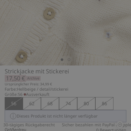
Strickjacke mit Stickerei
17,50 €
Archive
Ursprünglicher Preis: 34,99 €
Farbe:
Hellbeige / detail/stickerei
Größe:
56
Ausverkauft
56
62
68
74
80
86
Dieses Produkt ist nicht länger verfügbar
0-tägiges Rückgaberecht
Sicher bezahlen mit PayPal & Apple Pa
Größentreu
0
Bewertungen