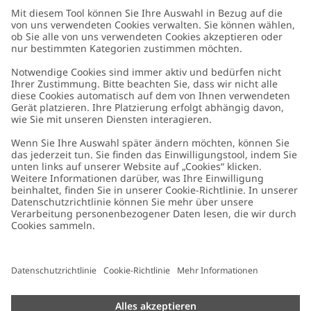
Kundenservice
Kontaktieren Sie uns
Über uns
FAQ
Über Newbie
Germany
Standort ändern
Barrierefreiheit
Nachhaltigkeit
Cookies
Datenschutzrichtlinie
Impressum
Allgemeine Geschäftsbedingungen
Marken-Assets
Cookie-Richtlinie
Presse
Größenratgeber
#YESNEWBIE