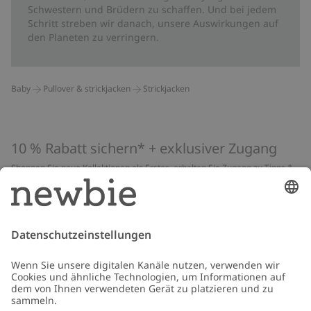
Schwestern und Brüdern zu schaffen. Und bei jedem
Schritt streben wir danach, unsere Auswirkungen auf
den Planeten zu verringern.
Baby
Pullover & strickjacken
Strickjacken
10 % Rabatt sichern* + exklusiver Zugang
Shoppen Sie neue Kollektionen als Erstes, erhalten Sie Zugang zu Tipps &
Guides und profitieren Sie von exklusiven Angeboten
*Gilt nur für deine erste Bestellung und ist nicht mit anderen Rabatten
oder Angeboten kombinierbar. Gilt nicht für limitierte Artikel. Lies unsere
Datenschutzrichtlinie
,
FAQ
&
Cookie-Richtlinie
.
E-Mail
Schicken