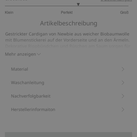
3.363636363636364
Klein
Perfekt
Groß
von
Basierend
5
Artikelbeschreibung
auf
11
Gestrickter Cardigan von Newbie aus weicher Biobaumwolle
Bewertungen
mit Blumenstickerei auf der Vorderseite und an den Ärmeln.
Dekorative Rippbündchen und Rüschen am Saum sorgen für
einen zeitlosen Look, während klassische Knöpfe vorne dem
Mehr anzeigen
Cardigan das gewisse Etwas verleihen. Passendes Outfit
auch für Geschwister erhältlich – für einen süßen
Material
Partnerlook.
Aus 100 % Biobaumwolle.
Waschanleitung
Artikelnummer
:
462424
Bio-Baumwolle –GOTS
Nachverfolgbarkeit
Herstellerinformaiton