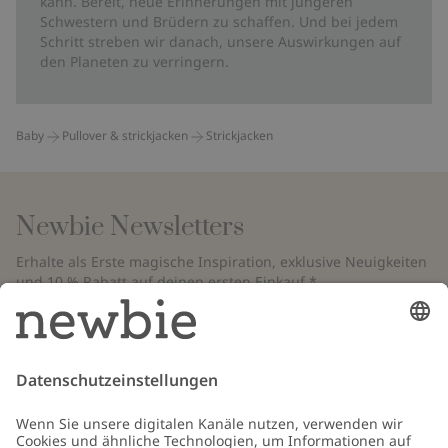
kann. Bereit, neue Erinnerungen mit jüngeren
Schwestern und Brüdern zu schaffen. Und bei jedem
Schritt streben wir danach, unsere Auswirkungen auf
den Planeten zu verringern.
Baby
Pullover & strickjacken
Strickjacken
Newbie Newsletters
Erhalte als Erste magische Inspiration, exklusive Neuigkeiten
und 10 % Rabatt auf deinen ersten Einkauf.*
*Gilt nur für deine erste Bestellung und ist nicht mit anderen Rabatten
oder Angeboten kombinierbar. Gilt nicht für limitierte Artikel. Bitte
überprüfe deinen Spam-Ordner. Lies unsere
Datenschutzrichtlinie
,
FAQ
&
Cookie-Richtlinie
.
E-Mail
Schicken