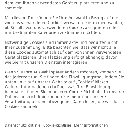
Kundenservice
Kontaktieren Sie uns
Über uns
FAQ
Über Newbie
Germany
Standort ändern
Barrierefreiheit
Nachhaltigkeit
Cookies
Datenschutzrichtlinie
Impressum
Allgemeine Geschäftsbedingungen
Marken-Assets
Cookie-Richtlinie
Presse