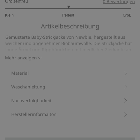
Größentreu
0
Bewertungen
3
Klein
Perfekt
Groß
von
Basierend
5
Artikelbeschreibung
auf
10
Gemusterte Baby-Strickjacke von Newbie, hergestellt aus
Bewertungen
weicher und angenehmer Biobaumwolle. Die Strickjacke hat
lange Ärmel und Rippbündchen mit niedlicher Zierkante an
Ärmeln, Ausschnitt und Saum. Wird auf der Vorderseite mit
Mehr anzeigen
Knöpfen geschlossen. Der Pullover ist aus etwas dünnerem
Material gefertigt, daher ist er leichter und nicht so warm.
Material
Aus 100 % Biobaumwolle.
Artikelnummer
:
419226
Waschanleitung
Bio-Baumwolle –GOTS
Nachverfolgbarkeit
Herstellerinformaiton