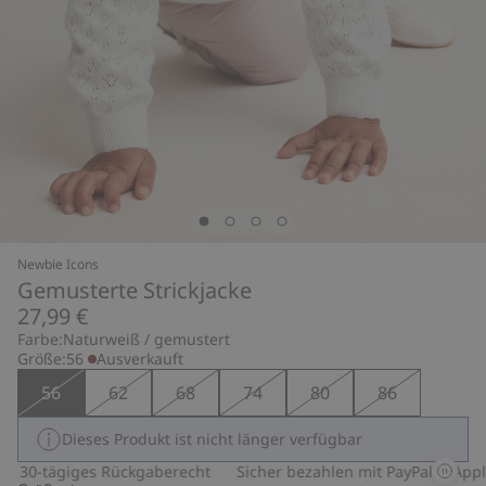
Newbie Icons
Gemusterte Strickjacke
27,99 €
Farbe:
Naturweiß / gemustert
Größe:
56
Ausverkauft
56
62
68
74
80
86
Dieses Produkt ist nicht länger verfügbar
30-tägiges Rückgaberecht
Sicher bezahlen mit PayPal & Apple