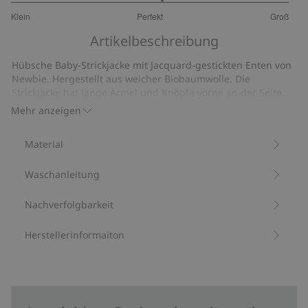
3.166666666666667
Klein
Perfekt
Groß
von
Basierend
5
Artikelbeschreibung
auf
12
Hübsche Baby-Strickjacke mit Jacquard-gestickten Enten von
Bewertungen
Newbie. Hergestellt aus weicher Biobaumwolle. Die
Strickjacke hat lange Ärmel und Knöpfe vorne an der Seite.
Aus 100 % Biobaumwolle.
Mehr anzeigen
Artikelnummer
:
409847
Bio-Baumwolle –GOTS
Material
Waschanleitung
Nachverfolgbarkeit
Herstellerinformaiton