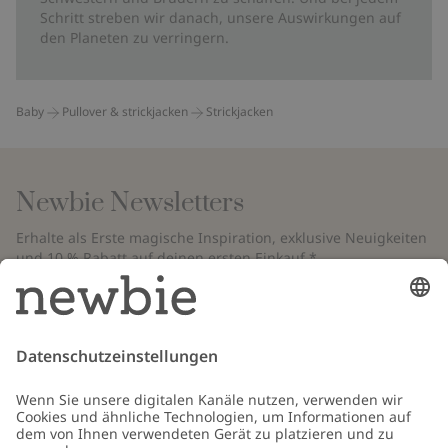
Schritt streben wir danach, unsere Auswirkungen auf
den Planeten zu verringern.
Baby
Pullover & strickjacken
Strickjacken
Newbie Newsletters
Erhalte als Erste magische Inspiration, exklusive Neuigkeiten
und 10 % Rabatt auf deinen ersten Einkauf.*
*Gilt nur für deine erste Bestellung und ist nicht mit anderen Rabatten
oder Angeboten kombinierbar. Gilt nicht für limitierte Artikel. Bitte
überprüfe deinen Spam-Ordner. Lies unsere
Datenschutzrichtlinie
,
FAQ
&
Cookie-Richtlinie
.
E-Mail
Schicken