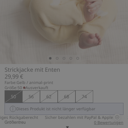
Strickjacke mit Enten
29,99 €
Farbe:
Gelb / animal-print
Größe:
50
Ausverkauft
50
56
62
68
74
Dieses Produkt ist nicht länger verfügbar
es Rückgaberecht
Sicher bezahlen mit PayPal & Apple Pay
30
Größentreu
0
Bewertungen