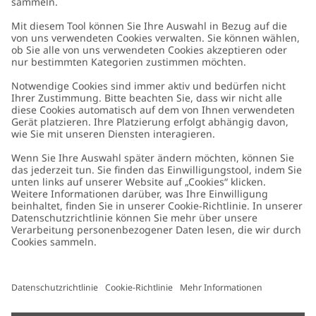
Kundenservice
Kontaktieren Sie uns
Über uns
FAQ
Über Newbie
Germany
Standort ändern
Barrierefreiheit
Nachhaltigkeit
Cookies
Datenschutzrichtlinie
Impressum
Allgemeine Geschäftsbedingungen
Marken-Assets
Cookie-Richtlinie
Presse
Größenratgeber