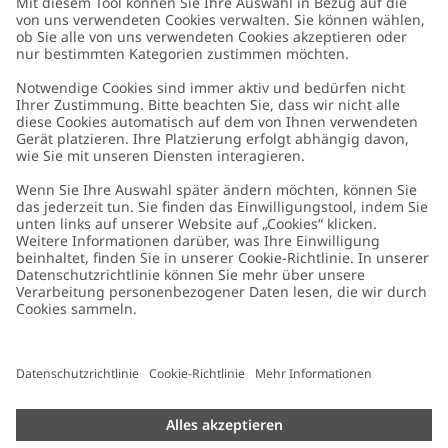
Kundenservice
Kontaktieren Sie uns
Über uns
FAQ
Über Newbie
Germany
Standort ändern
Barrierefreiheit
Nachhaltigkeit
Cookies
Datenschutzrichtlinie
Impressum
Allgemeine Geschäftsbedingungen
Marken-Assets
Cookie-Richtlinie
Presse
Größenratgeber
#YESNEWBIE