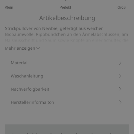
3
Klein
Perfekt
Groß
von
Basierend
5
Artikelbeschreibung
auf
6
Strickpullover von Newbie, gefertigt aus weicher
Bewertungen
Biobaumwolle. Rippbündchen an den Ärmelabschlüssen, am
Halsausschnitt und Saum sowie Knöpfe an einer Schulter, die
das An- und Ausziehen erleichtern. Auch in Größen für
Mehr anzeigen
Geschwister erhältlich – für einen tollen Partnerlook.
Aus 100 % Biobaumwolle.
Material
Artikelnummer
:
511113
Bio-Baumwolle –GOTS
Waschanleitung
Nachverfolgbarkeit
Herstellerinformaiton