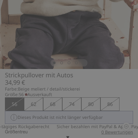
Strickpullover mit Autos
34,99 €
Farbe:
Beige meliert / detail/stickerei
Größe:
56
Ausverkauft
56
62
68
74
80
86
Dieses Produkt ist nicht länger verfügbar
ägiges Rückgaberecht
Sicher bezahlen mit PayPal & Apple Pay
Größentreu
0
Bewertungen