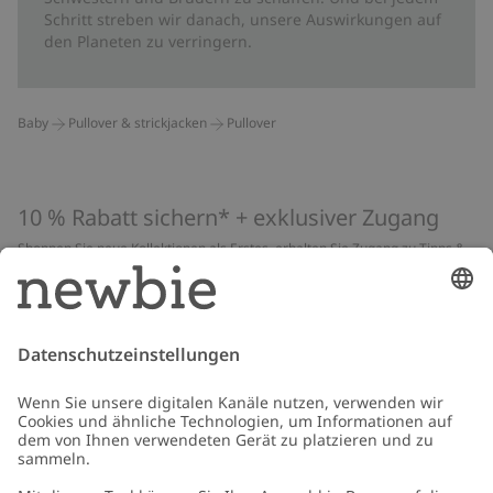
Schritt streben wir danach, unsere Auswirkungen auf
den Planeten zu verringern.
Baby
Pullover & strickjacken
Pullover
10 % Rabatt sichern* + exklusiver Zugang
Shoppen Sie neue Kollektionen als Erstes, erhalten Sie Zugang zu Tipps &
Guides und profitieren Sie von exklusiven Angeboten
*Gilt nur für deine erste Bestellung und ist nicht mit anderen Rabatten
oder Angeboten kombinierbar. Gilt nicht für limitierte Artikel. Lies unsere
Datenschutzrichtlinie
,
FAQ
&
Cookie-Richtlinie
.
E-Mail
Schicken