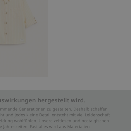
uswirkungen hergestellt wird.
 kommende Generationen zu gestalten. Deshalb schaffen
ht und jedes kleine Detail entsteht mit viel Leidenschaft
leidung wohlfühlen. Unsere zeitlosen und nostalgischen
Jahreszeiten. Fast alles wird aus Materialien