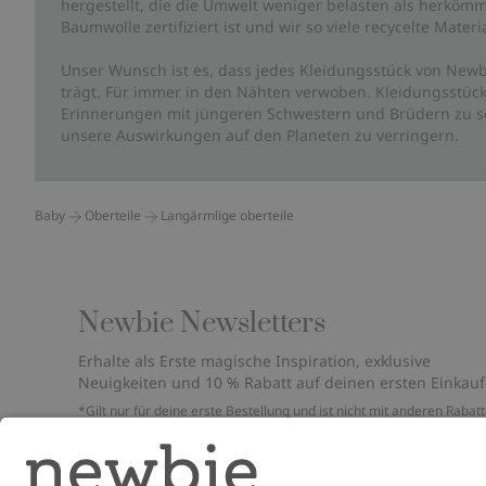
hergestellt, die die Umwelt weniger belasten als herkömm
Baumwolle zertifiziert ist und wir so viele recycelte Mate
Unser Wunsch ist es, dass jedes Kleidungsstück von Newb
trägt. Für immer in den Nähten verwoben. Kleidungsstück
Erinnerungen mit jüngeren Schwestern und Brüdern zu sc
unsere Auswirkungen auf den Planeten zu verringern.
Baby
Oberteile
Langärmlige oberteile
Newbie Newsletters
Erhalte als Erste magische Inspiration, exklusive
Neuigkeiten und 10 % Rabatt auf deinen ersten Einkauf
*Gilt nur für deine erste Bestellung und ist nicht mit anderen Rabat
oder Angeboten kombinierbar. Gilt nicht für limitierte Artikel. Bitte
überprüfe deinen Spam-Ordner. Lies unsere
Datenschutzrichtlinie
,
FAQ
&
Cookie-Richtlinie
.