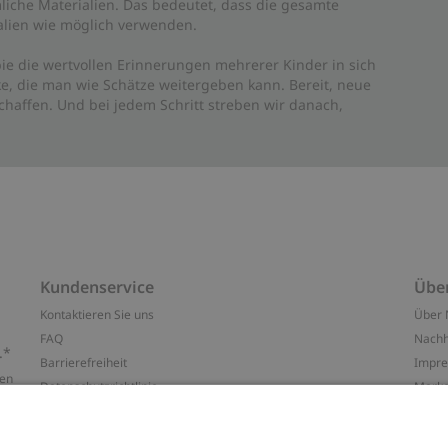
liche Materialien. Das bedeutet, dass die gesamte
rialien wie möglich verwenden.
ie die wertvollen Erinnerungen mehrerer Kinder in sich
e, die man wie Schätze weitergeben kann. Bereit, neue
haffen. Und bei jedem Schritt streben wir danach,
Kundenservice
Übe
Kontaktieren Sie uns
Über 
FAQ
Nachh
.*
Barrierefreiheit
Impr
ten
Datenschutzrichtlinie
Marke
Allgemeine Geschäftsbedingungen
Press
Cookie-Richtlinie
#YES