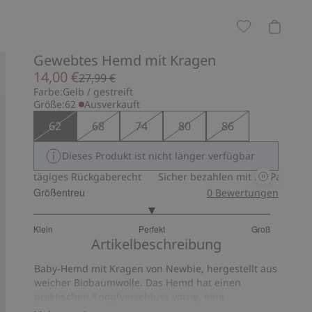
Gewebtes Hemd mit Kragen
14,00 €
27,99 €
Farbe:
Gelb / gestreift
Größe:
62
Ausverkauft
62
68
74
80
86
Dieses Produkt ist nicht länger verfügbar
30-tägiges Rückgaberecht
Sicher bezahlen mit PayPal & Apple P
Größentreu
0
Bewertungen
3
Klein
Perfekt
Groß
von
Basierend
Artikelbeschreibung
5
auf
Baby-Hemd mit Kragen von Newbie, hergestellt aus
12
weicher Biobaumwolle. Das Hemd hat einen
Bewertungen
praktischen Knopfverschluss vorne, eine
Brusttasche und eine Passe auf der Rückseite. Bei