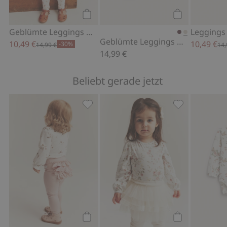
Kaufen
Kaufen
Geblümte Leggings mit Schmetterlingen
Geblümte Leggings mit Rüschen
10,49 €
10,49 €
-30%
14,99 €
14,
14,99 €
Beliebt gerade jetzt
Leggings mit Rüschen, Zu Favoriten 
Geblümter Bod
Kaufen
Kaufen