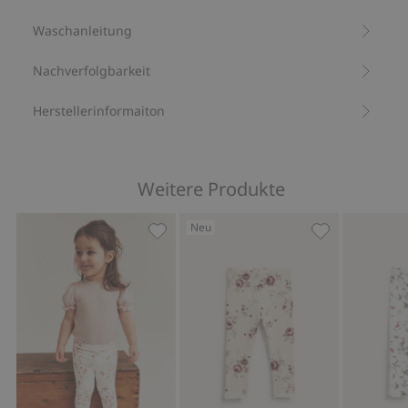
Mit 93 % Biobaumwolle.
Waschanleitung
Artikelnummer
:
846659
Nachverfolgbarkeit
Herstellerinformaiton
Weitere Produkte
Neu
Geblümte Leggings mit Schmetterling
Geblümte Legg