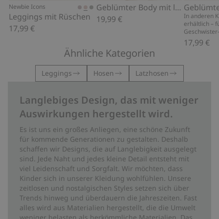
Geblümter Body mit langen Ärmeln
Newbie Icons
Leggings mit Rüschen
In anderen 
19,99 €
erhältlich – f
17,99 €
Geschwister
17,99 €
Ähnliche Kategorien
Leggings
Hosen
Latzhosen
Langlebiges Design, das mit weniger
Auswirkungen hergestellt wird.
Es ist uns ein großes Anliegen, eine schöne Zukunft
für kommende Generationen zu gestalten. Deshalb
schaffen wir Designs, die auf Langlebigkeit ausgelegt
sind. Jede Naht und jedes kleine Detail entsteht mit
viel Leidenschaft und Sorgfalt. Wir möchten, dass
Kinder sich in unserer Kleidung wohlfühlen. Unsere
zeitlosen und nostalgischen Styles setzen sich über
Trends hinweg und überdauern die Jahreszeiten. Fast
alles wird aus Materialien hergestellt, die die Umwelt
weniger belasten als herkömmliche Materialien. Das