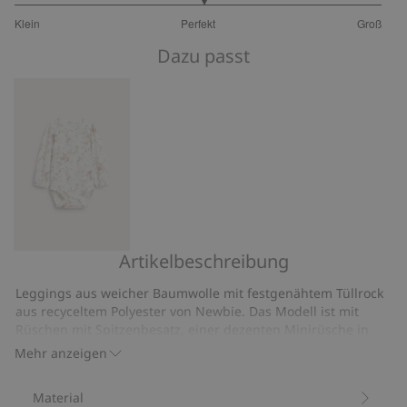
3.052631578947369
Klein
Perfekt
Groß
von
Basierend
5
Dazu passt
auf
38
Bewertungen
Artikelbeschreibung
Geblümter
Body
Leggings aus weicher Baumwolle mit festgenähtem Tüllrock
mit
aus recyceltem Polyester von Newbie. Das Modell ist mit
langen
Rüschen mit Spitzenbesatz, einer dezenten Minirüsche in
Ärmeln
der Taille und einem elastischen Bund ausgestattet, der für
Mehr anzeigen
einen bequemen Sitz sorgt. Mit Picot-Saum als Finish an den
Beinen. Ein gut durchdachtes Kleidungsstück, das auch als
Material
passendes Modell für Geschwister erhältlich ist.