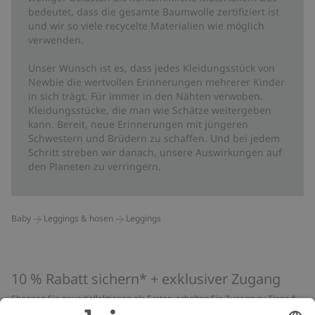
bedeutet, dass die gesamte Baumwolle zertifiziert ist
und wir so viele recycelte Materialien wie möglich
verwenden.
Unser Wunsch ist es, dass jedes Kleidungsstück von
Newbie die wertvollen Erinnerungen mehrerer Kinder
in sich trägt. Für immer in den Nähten verwoben.
Kleidungsstücke, die man wie Schätze weitergeben
kann. Bereit, neue Erinnerungen mit jüngeren
Schwestern und Brüdern zu schaffen. Und bei jedem
Schritt streben wir danach, unsere Auswirkungen auf
den Planeten zu verringern.
Baby
Leggings & hosen
Leggings
10 % Rabatt sichern* + exklusiver Zugang
Shoppen Sie neue Kollektionen als Erstes, erhalten Sie Zugang zu Tipps &
Guides und profitieren Sie von exklusiven Angeboten