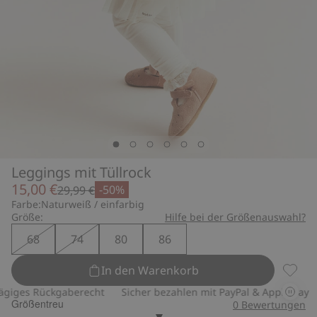
Leggings mit Tüllrock
15,00 €
-50%
29,99 €
Farbe:
Naturweiß / einfarbig
Größe:
Hilfe bei der Größenauswahl?
68
74
80
86
In den Warenkorb
Leggin
iges Rückgaberecht
Sicher bezahlen mit PayPal & Apple Pay
Größentreu
0
Bewertungen