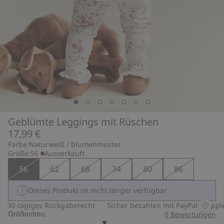
Geblümte Leggings mit Rüschen
17,99 €
Farbe:
Naturweiß / blumenmuster
Größe:
56
Ausverkauft
56
62
68
74
80
86
Dieses Produkt ist nicht länger verfügbar
30-tägiges Rückgaberecht
Sicher bezahlen mit PayPal & Apple 
Größentreu
0
Bewertungen