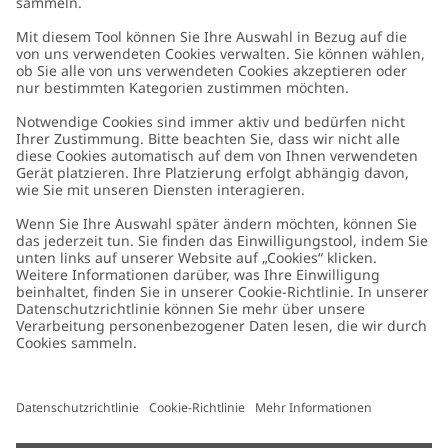
Kundenservice
Kontaktieren Sie uns
Über uns
FAQ
Über Newbie
Germany
Standort ändern
Barrierefreiheit
Nachhaltigkeit
Cookies
Datenschutzrichtlinie
Impressum
Allgemeine Geschäftsbedingungen
Marken-Assets
Cookie-Richtlinie
Presse
Größenratgeber