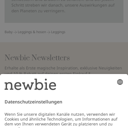
Schritt streben wir danach, unsere Auswirkungen auf
den Planeten zu verringern.
Baby
Leggings & hosen
Leggings
Newbie Newsletters
Erhalte als Erste magische Inspiration, exklusive Neuigkeiten
und 10 % Rabatt auf deinen ersten Einkauf.*
*Gilt nur für deine erste Bestellung und ist nicht mit anderen Rabatten
oder Angeboten kombinierbar. Gilt nicht für limitierte Artikel. Bitte
überprüfe deinen Spam-Ordner. Lies unsere
Datenschutzrichtlinie
,
FAQ
&
Cookie-Richtlinie
.
E-Mail
Schicken