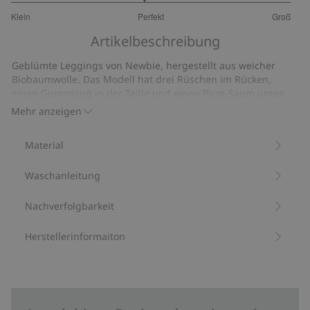
2.894736842105263
Klein
Perfekt
Groß
von
Basierend
5
Artikelbeschreibung
auf
19
Geblümte Leggings von Newbie, hergestellt aus weicher
Bewertungen
Biobaumwolle. Das Modell hat drei Rüschen im Rücken,
einen Gummizug in der Taille und einen Picot-Saum unten
an den Beinen. Das passende Modell ist für die Mama und
Mehr anzeigen
Geschwister erhältlich.
Mit 95 % Biobaumwolle.
Material
Artikelnummer
:
538009
Bio-Baumwolle –GOTS
Waschanleitung
Nachverfolgbarkeit
Herstellerinformaiton