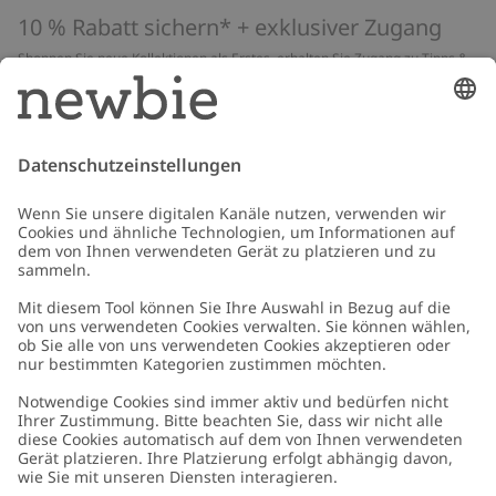
10 % Rabatt sichern* + exklusiver Zugang
Shoppen Sie neue Kollektionen als Erstes, erhalten Sie Zugang zu Tipps &
Guides und profitieren Sie von exklusiven Angeboten
*Gilt nur für deine erste Bestellung und ist nicht mit anderen Rabatten
oder Angeboten kombinierbar. Gilt nicht für limitierte Artikel. Lies unsere
Datenschutzrichtlinie
,
FAQ
&
Cookie-Richtlinie
.
E-Mail
Schicken
Kundenservice
Kontaktieren Sie uns
Über uns