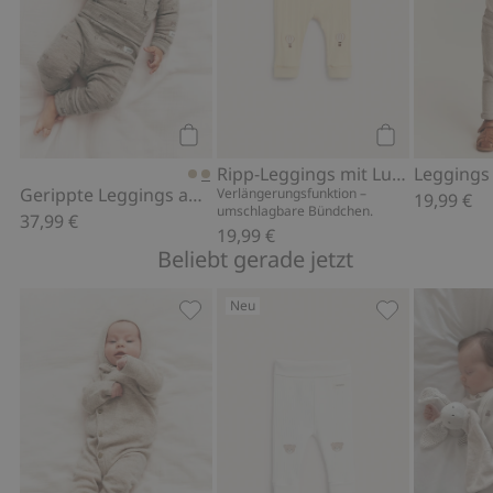
Kaufen
Kaufen
Ripp-Leggings mit Luftballons
Gerippte Leggings aus Wolle
Verlängerungsfunktion –
19,99 €
umschlagbare Bündchen.
37,99 €
19,99 €
Beliebt gerade jetzt
Neu
Jumpsuit aus einer Woll-Kaschmir-Mix
Leggings mit 