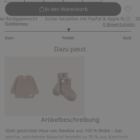
In den Warenkorb
Hose a
 Rückgaberecht
Sicher bezahlen mit PayPal & Apple Pay
30-tä
Größentreu
0
Bewertungen
3
Klein
Perfekt
Groß
von
Basierend
5
Dazu passt
auf
1
Bewertungen
Artikelbeschreibung
Strickjacke
Socken
aus
aus
Glatt gestrickte Hose von Newbie aus 100 % Wolle – das
einer
einer
weiche, wärmende Material besteht zu 30 % aus Kaschmir.