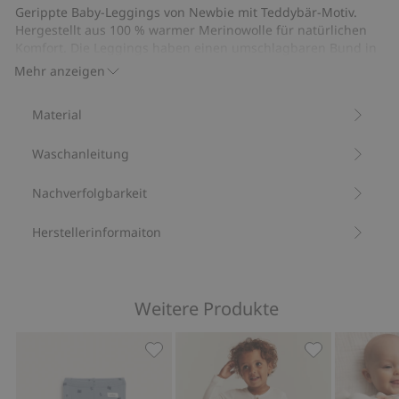
Body
aus
Gerippte Baby-Leggings von Newbie mit Teddybär-Motiv.
aus
einer
Hergestellt aus 100 % warmer Merinowolle für natürlichen
Wolle
Wolle-
Komfort. Die Leggings haben einen umschlagbaren Bund in
der Taille und an den Beinen, sodass das Kleidungsstück mit
Kaschmir-
Mehr anzeigen
dem Kind mitwachsen und über einen längeren Zeitraum
Mischung
getragen werden kann.
Material
Aus 100 % zertifizierter Wolle.
Artikelnummer
:
455931
Waschanleitung
RWS-zertifizierte Wolle
Nachverfolgbarkeit
Herstellerinformaiton
Weitere Produkte
Gemusterte Leggings aus Merinowolle
Leggings in Wa