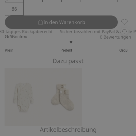
86
In den Warenkorb
Geripp
-tägiges Rückgaberecht
Sicher bezahlen mit PayPal & Apple Pay
Größentreu
0
Bewertungen
3.142857142857143
Klein
Perfekt
Groß
von
Basierend
5
Dazu passt
auf
28
Bewertungen
Artikelbeschreibung
Gerippter
Socken