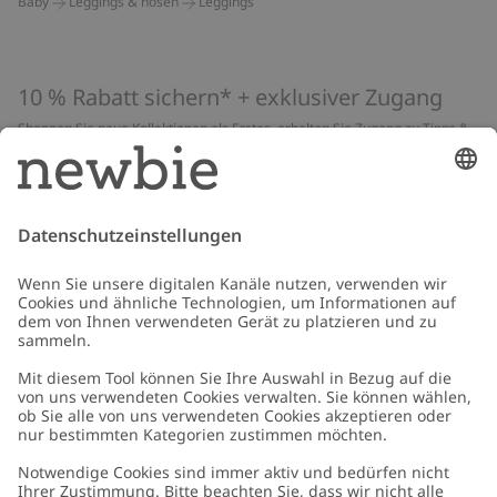
Baby
Leggings & hosen
Leggings
10 % Rabatt sichern* + exklusiver Zugang
Shoppen Sie neue Kollektionen als Erstes, erhalten Sie Zugang zu Tipps &
Guides und profitieren Sie von exklusiven Angeboten
*Gilt nur für deine erste Bestellung und ist nicht mit anderen Rabatten
oder Angeboten kombinierbar. Gilt nicht für limitierte Artikel. Lies unsere
Datenschutzrichtlinie
,
FAQ
&
Cookie-Richtlinie
.
E-Mail
Schicken
Kundenservice