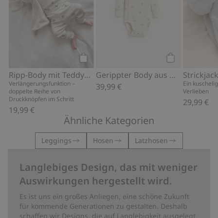
Kaufen
Kaufen
Ripp-Body mit Teddybär-Muster
Gerippter Body aus Wolle
Verlängerungsfunktion –
Ein kuschelig
39,99 €
doppelte Reihe von
Verlieben
Druckknöpfen im Schritt
29,99 €
19,99 €
Ähnliche Kategorien
Leggings
Hosen
Latzhosen
Langlebiges Design, das mit weniger
Auswirkungen hergestellt wird.
Es ist uns ein großes Anliegen, eine schöne Zukunft
für kommende Generationen zu gestalten. Deshalb
schaffen wir Designs, die auf Langlebigkeit ausgelegt