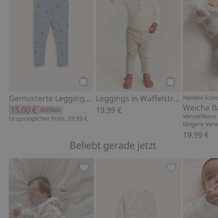
Kaufen
Kaufen
Gemusterte Leggings aus Merinowolle
Leggings in Waffelstruktur
Newbie Icon
Weiche B
15,00 €
19,99 €
Archive
Verstellbare
Ursprünglicher Preis: 29,99 €
längere Ver
19,99 €
Beliebt gerade jetzt
Ripp-Body mit Teddybär-Muster, Zu Fa
Gerippter Bod