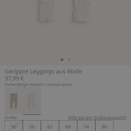
Gerippte Leggings aus Wolle
37,99 €
Farbe:
Beige meliert / animal-print
Größe:
Hilfe bei der Größenauswahl?
50
56
62
68
74
80