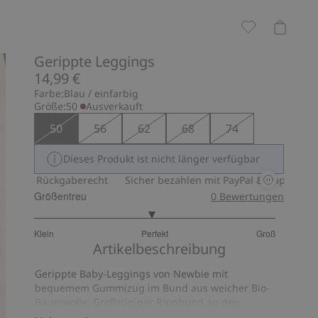
Gerippte Leggings
14,99 €
Farbe:
Blau / einfarbig
Größe:
50
Ausverkauft
50
56
62
68
74
Dieses Produkt ist nicht länger verfügbar
ges Rückgaberecht
Sicher bezahlen mit PayPal & Apple Pay
30
Größentreu
0
Bewertungen
2.953488372093023
Klein
Perfekt
Groß
von
Basierend
Artikelbeschreibung
5
auf
Gerippte Baby-Leggings von Newbie mit
43
bequemem Gummizug im Bund aus weicher Bio-
Bewertungen
Baumwolle. Großzügiger Rippbund an den
Beinabschlüssen, damit die Leggings über lange