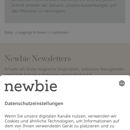
Schritt streben wir danach, unsere Auswirkungen auf
den Planeten zu verringern.
Baby
Leggings & hosen
Latzhosen
Newbie Newsletters
Erhalte als Erste magische Inspiration, exklusive Neuigkeiten
und 10 % Rabatt auf deinen ersten Einkauf.*
*Gilt nur für deine erste Bestellung und ist nicht mit anderen Rabatten
oder Angeboten kombinierbar. Gilt nicht für limitierte Artikel. Bitte
überprüfe deinen Spam-Ordner. Lies unsere
Datenschutzrichtlinie
,
FAQ
&
Cookie-Richtlinie
.
E-Mail
Schicken