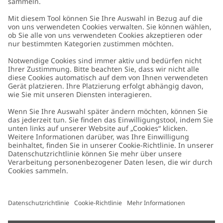
Kundenservice
Kontaktieren Sie uns
Über uns
FAQ
Über Newbie
Germany
Standort ändern
Barrierefreiheit
Nachhaltigkeit
Cookies
Datenschutzrichtlinie
Impressum
Allgemeine Geschäftsbedingungen
Marken-Assets
Cookie-Richtlinie
Presse
Größenratgeber