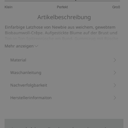
3.461538461538462
Klein
Perfekt
Groß
von
Basierend
5
Artikelbeschreibung
auf
13
Einfarbige Latzhose von Newbie aus weichem, gewebtem
Bewertungen
Biobaumwoll-Crêpe. Aufgestickte Blume auf der Brust und
Ton-in-Ton-Spitzenrüsche am Bund. Gummizug mit Rüsche
an den Beinabschlüssen, Druckknöpfe am Zwickel und
Mehr anzeigen
zusätzlicher Knopf für verstellbare Hosenträger. Öffnung mit
Knöpfen hinten.
Material
Aus 100 % Biobaumwolle.
Artikelnummer
:
537985
Waschanleitung
Bio-Baumwolle –GOTS
Nachverfolgbarkeit
Herstellerinformaiton