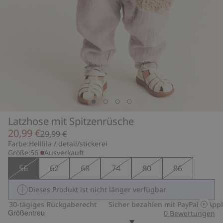
Latzhose mit Spitzenrüsche
20,99 €
29,99 €
Farbe:
Helllila / detail/stickerei
Größe:
56
Ausverkauft
56
62
68
74
80
86
Dieses Produkt ist nicht länger verfügbar
30-tägiges Rückgaberecht
Sicher bezahlen mit PayPal & Apple
Größentreu
0
Bewertungen