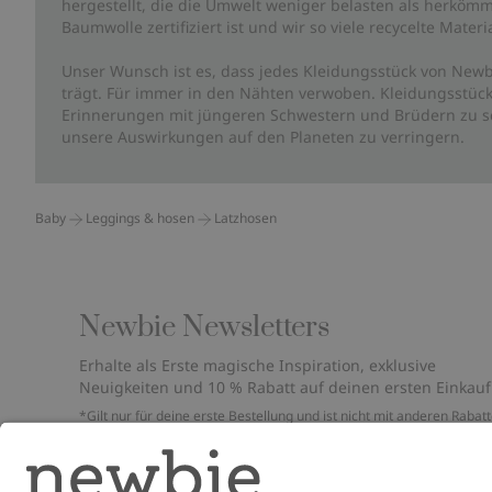
hergestellt, die die Umwelt weniger belasten als herkömm
Baumwolle zertifiziert ist und wir so viele recycelte Mate
Unser Wunsch ist es, dass jedes Kleidungsstück von Newb
trägt. Für immer in den Nähten verwoben. Kleidungsstück
Erinnerungen mit jüngeren Schwestern und Brüdern zu sc
unsere Auswirkungen auf den Planeten zu verringern.
Baby
Leggings & hosen
Latzhosen
Newbie Newsletters
Erhalte als Erste magische Inspiration, exklusive
Neuigkeiten und 10 % Rabatt auf deinen ersten Einkauf
*Gilt nur für deine erste Bestellung und ist nicht mit anderen Rabat
oder Angeboten kombinierbar. Gilt nicht für limitierte Artikel. Bitte
überprüfe deinen Spam-Ordner. Lies unsere
Datenschutzrichtlinie
,
FAQ
&
Cookie-Richtlinie
.