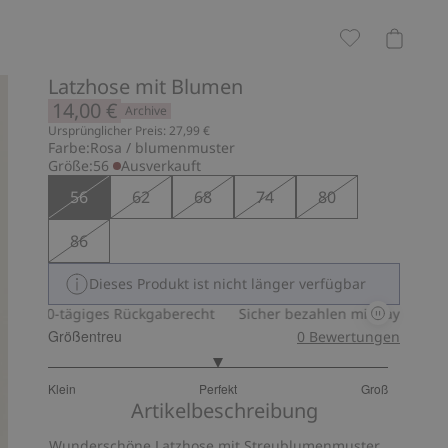
Latzhose mit Blumen
14,00 €
Archive
Ursprünglicher Preis: 27,99 €
Farbe:
Rosa / blumenmuster
Größe:
56
Ausverkauft
56
62
68
74
80
86
Dieses Produkt ist nicht länger verfügbar
30-tägiges Rückgaberecht
Sicher bezahlen mit PayPal & Apple
Größentreu
0
Bewertungen
3
Klein
Perfekt
Groß
von
Basierend
Artikelbeschreibung
5
auf
Wunderschöne Latzhose mit Streublumenmuster