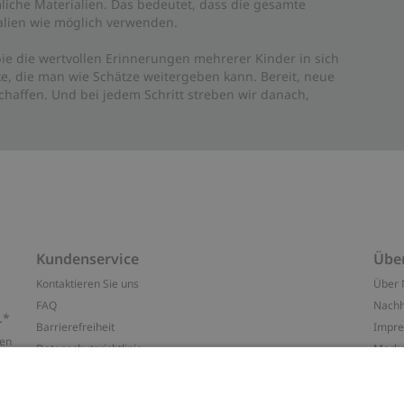
liche Materialien. Das bedeutet, dass die gesamte
rialien wie möglich verwenden.
ie die wertvollen Erinnerungen mehrerer Kinder in sich
e, die man wie Schätze weitergeben kann. Bereit, neue
haffen. Und bei jedem Schritt streben wir danach,
Kundenservice
Übe
Kontaktieren Sie uns
Über 
FAQ
Nachh
.*
Barrierefreiheit
Impr
ten
Datenschutzrichtlinie
Marke
Allgemeine Geschäftsbedingungen
Press
Cookie-Richtlinie
#YES