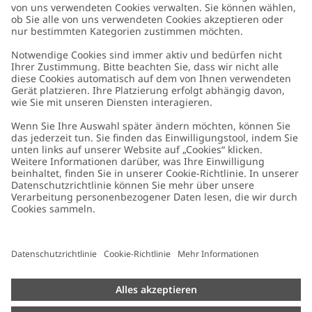
Kundenservice
Kontaktieren Sie uns
Über uns
FAQ
Über Newbie
Germany
Standort ändern
Barrierefreiheit
Nachhaltigkeit
Cookies
Datenschutzrichtlinie
Impressum
Allgemeine Geschäftsbedingungen
Marken-Assets
Cookie-Richtlinie
Presse
Größenratgeber
#YESNEWBIE
Widerrufe deinen Kauf