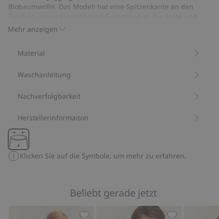
gestickten
Blumenstickerei
Hällevik
Biobaumwolle. Das Modell hat eine Spitzenkante an den
Blumen
Taschen, einen verstellbaren Gummizug in der Taille und
elastische Beinabschlüsse.
Mehr anzeigen
Aus 100 % Biobaumwolle.
Artikelnummer
:
904326
Material
Bio-Baumwolle –GOTS
Waschanleitung
Nachverfolgbarkeit
Herstellerinformaiton
Klicken Sie auf die Symbole, um mehr zu erfahren.
Beliebt gerade jetzt