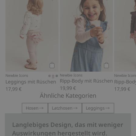
Leggings mit Rüschen, Zu Favoriten 
Ripp-Body mit
Kaufen
Kaufen
Newbie Icons
Newbie Icons
Newbie Icon
Ripp-Body mit Rüschen
Leggings mit Rüschen
Ripp-Bod
19,99 €
17,99 €
17,99 €
Ähnliche Kategorien
Hosen
Latzhosen
Leggings
Langlebiges Design, das mit weniger
Auswirkungen hergestellt wird.