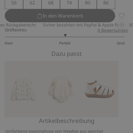
56
62
68
74
80
86
In den Warenkorb
Joggin
 Rückgaberecht
Sicher bezahlen mit PayPal & Apple Pay
30-t
Größentreu
0
Bewertungen
3
Klein
Perfekt
Groß
von
Basierend
5
Dazu passt
auf
8
Bewertungen
Artikelbeschreibung
Strickjacke
Webbody
Geblümte
mit
mit
Sandale
Unifarbene Jogginghose von Newbie aus weicher