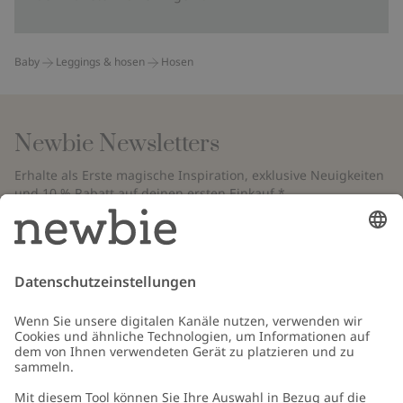
Baby
Leggings & hosen
Hosen
Newbie Newsletters
Erhalte als Erste magische Inspiration, exklusive Neuigkeiten
und 10 % Rabatt auf deinen ersten Einkauf.*
*Gilt nur für deine erste Bestellung und ist nicht mit anderen Rabatten
oder Angeboten kombinierbar. Gilt nicht für limitierte Artikel. Bitte
überprüfe deinen Spam-Ordner. Lies unsere
Datenschutzrichtlinie
,
FAQ
&
Cookie-Richtlinie
.
E-Mail
Schicken