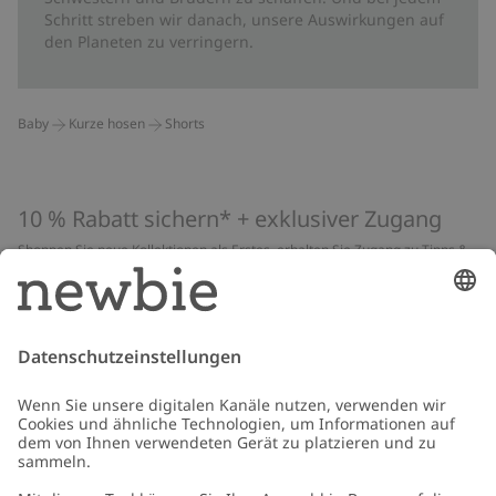
Schritt streben wir danach, unsere Auswirkungen auf
den Planeten zu verringern.
Baby
Kurze hosen
Shorts
10 % Rabatt sichern* + exklusiver Zugang
Shoppen Sie neue Kollektionen als Erstes, erhalten Sie Zugang zu Tipps &
Guides und profitieren Sie von exklusiven Angeboten
*Gilt nur für deine erste Bestellung und ist nicht mit anderen Rabatten
oder Angeboten kombinierbar. Gilt nicht für limitierte Artikel. Lies unsere
Datenschutzrichtlinie
,
FAQ
&
Cookie-Richtlinie
.
E-Mail
Schicken