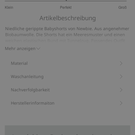
3
Klein
Perfekt
Groß
von
Basierend
5
Artikelbeschreibung
auf
9
Niedliche gerippte Babyshorts von Newbie. Aus angenehmer
Bewertungen
Biobaumwolle. Die Shorts hat ein Meeresmuster und einen
weichen elastischen Bund mit Tunnelzug. Passendes Outfit
für Geschwister erhältlich – für einen süßen Partnerlook.
Mehr anzeigen
Mit 95 % Biobaumwolle.
Artikelnummer
:
444117
Material
Bio-Baumwolle –GOTS
Waschanleitung
Nachverfolgbarkeit
Herstellerinformaiton