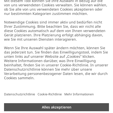
Kundenservice
Kontaktieren Sie uns
Über uns
FAQ
Über Newbie
Germany
Standort ändern
Barrierefreiheit
Nachhaltigkeit
Cookies
Datenschutzrichtlinie
Impressum
Allgemeine Geschäftsbedingungen
Marken-Assets
Cookie-Richtlinie
Presse
Größenratgeber
#YESNEWBIE