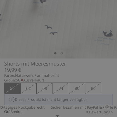
Shorts mit Meeresmuster
19,99 €
Farbe:
Naturweiß / animal-print
Größe:
56
Ausverkauft
56
62
68
74
80
86
Dieses Produkt ist nicht länger verfügbar
tägiges Rückgaberecht
Sicher bezahlen mit PayPal & Apple Pay
Größentreu
0
Bewertungen