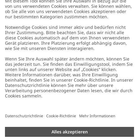
Kundenservice
Kontaktieren Sie uns
Über uns
FAQ
Über Newbie
Germany
Standort ändern
Barrierefreiheit
Nachhaltigkeit
Cookies
Datenschutzrichtlinie
Impressum
Allgemeine Geschäftsbedingungen
Marken-Assets
Cookie-Richtlinie
Presse
Größenratgeber
#YESNEWBIE