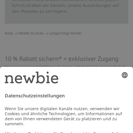
Schritt streben wir danach, unsere Auswirkungen auf
den Planeten zu verringern.
Baby
Kleider & röcke
Langärmlige kleider
10 % Rabatt sichern* + exklusiver Zugang
Shoppen Sie neue Kollektionen als Erstes, erhalten Sie Zugang zu Tipps &
Guides und profitieren Sie von exklusiven Angeboten
*Gilt nur für deine erste Bestellung und ist nicht mit anderen Rabatten
oder Angeboten kombinierbar. Gilt nicht für limitierte Artikel. Lies unsere
Datenschutzrichtlinie
,
FAQ
&
Cookie-Richtlinie
.
E-Mail
Schicken