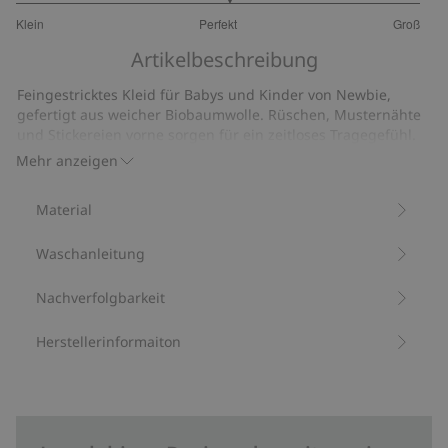
3.105263157894737
Klein
Perfekt
Groß
von
Basierend
5
Artikelbeschreibung
auf
19
Feingestricktes Kleid für Babys und Kinder von Newbie,
Bewertungen
gefertigt aus weicher Biobaumwolle. Rüschen, Musternähte
und Stickereien vorne sorgen für ein zeitloses Tragegefühl.
Knöpfe auf der Rückseite erleichtern das An- und Ausziehen.
Mehr anzeigen
Ein Favorit für den Alltag und für festliche Anlässe –
besonders süß zusammen mit Geschwistern in passenden
Material
Kleidungsstücken.
Aus 100 % Biobaumwolle.
Waschanleitung
Artikelnummer
:
461533
Bio-Baumwolle –GOTS
Nachverfolgbarkeit
Herstellerinformaiton