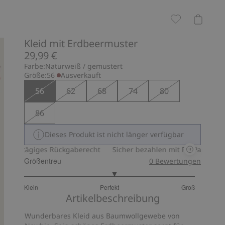
Kleid mit Erdbeermuster
29,99 €
Farbe:
Naturweiß / gemustert
Größe:
56
Ausverkauft
56
62
68
74
80
86
Dieses Produkt ist nicht länger verfügbar
0-tägiges Rückgaberecht
Sicher bezahlen mit PayPal & Apple Pa
Größentreu
0
Bewertungen
3.125
Klein
Perfekt
Groß
von
Basierend
Artikelbeschreibung
5
auf
Wunderbares Kleid aus Baumwollgewebe von
16