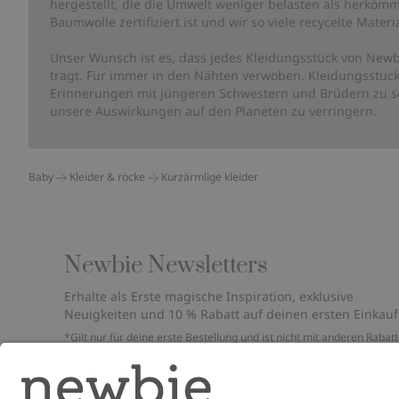
hergestellt, die die Umwelt weniger belasten als herkömm
Baumwolle zertifiziert ist und wir so viele recycelte Mate
Unser Wunsch ist es, dass jedes Kleidungsstück von Newb
trägt. Für immer in den Nähten verwoben. Kleidungsstück
Erinnerungen mit jüngeren Schwestern und Brüdern zu sc
unsere Auswirkungen auf den Planeten zu verringern.
Baby
Kleider & röcke
Kurzärmlige kleider
Newbie Newsletters
Erhalte als Erste magische Inspiration, exklusive
Neuigkeiten und 10 % Rabatt auf deinen ersten Einkauf
*Gilt nur für deine erste Bestellung und ist nicht mit anderen Rabat
oder Angeboten kombinierbar. Gilt nicht für limitierte Artikel. Bitte
überprüfe deinen Spam-Ordner. Lies unsere
Datenschutzrichtlinie
,
FAQ
&
Cookie-Richtlinie
.