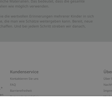
liche Materialien. Das bedeutet, dass die gesamte
rialien wie möglich verwenden.
ie die wertvollen Erinnerungen mehrerer Kinder in sich
e, die man wie Schätze weitergeben kann. Bereit, neue
haffen. Und bei jedem Schritt streben wir danach,
Kundenservice
Übe
Kontaktieren Sie uns
Über 
FAQ
Nachh
.*
Barrierefreiheit
Impr
ten
Datenschutzrichtlinie
Marke
Allgemeine Geschäftsbedingungen
Press
Cookie-Richtlinie
#YES