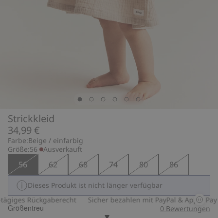
Strickkleid
34,99 €
Farbe:
Beige / einfarbig
Größe:
56
Ausverkauft
56
62
68
74
80
86
Dieses Produkt ist nicht länger verfügbar
ägiges Rückgaberecht
Sicher bezahlen mit PayPal & Apple Pay
Größentreu
0
Bewertungen