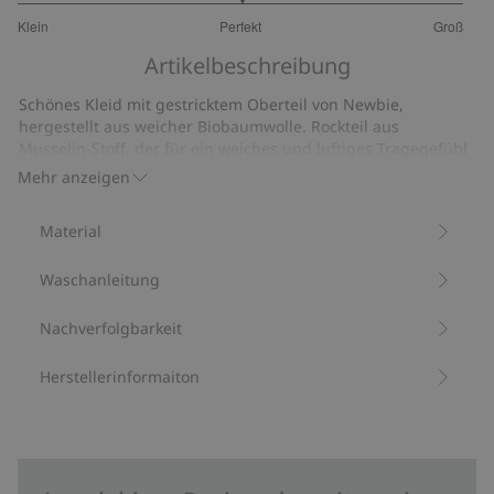
3
Klein
Perfekt
Groß
von
Basierend
5
Artikelbeschreibung
auf
2
Schönes Kleid mit gestricktem Oberteil von Newbie,
Bewertungen
hergestellt aus weicher Biobaumwolle. Rockteil aus
Musselin-Stoff, der für ein weiches und luftiges Tragegefühl
sorgt. Der Ausschnitt wird von einer charmanten Zierkante
Mehr anzeigen
geschmückt, und das Kleid hat hinten eine praktische
Öffnung mit den klassischen Newbie-Knöpfen.
Material
Aus 100 % Biobaumwolle.
Artikelnummer
:
438853
Waschanleitung
Bio-Baumwolle –GOTS
Nachverfolgbarkeit
Herstellerinformaiton