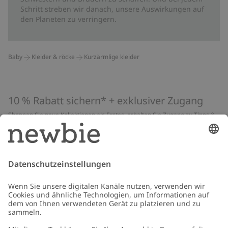
Schritt streben wir danach, unsere Auswirkungen auf
den Planeten zu verringern.
Baby
Kleider & röcke
Kurzärmlige kleider
10 % Rabatt sichern* + exklusiver Zugang
Shoppen Sie neue Kollektionen als Erstes, erhalten Sie Zugang zu Tipps &
Guides und profitieren Sie von exklusiven Angeboten
*Gilt nur für deine erste Bestellung und ist nicht mit anderen Rabatten
oder Angeboten kombinierbar. Gilt nicht für limitierte Artikel. Lies unsere
Datenschutzrichtlinie
,
FAQ
&
Cookie-Richtlinie
.
E-Mail
Schicken