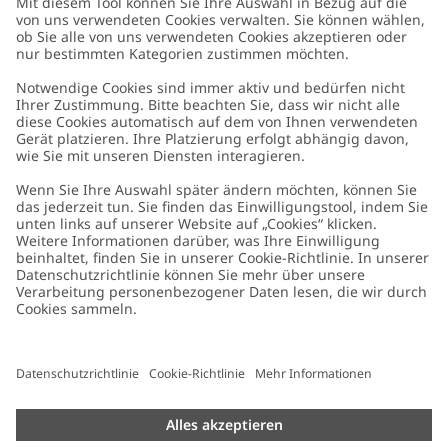
Kundenservice
Kontaktieren Sie uns
Über uns
FAQ
Über Newbie
Germany
Standort ändern
Barrierefreiheit
Nachhaltigkeit
Cookies
Datenschutzrichtlinie
Impressum
Allgemeine Geschäftsbedingungen
Marken-Assets
Cookie-Richtlinie
Presse
Größenratgeber
#YESNEWBIE