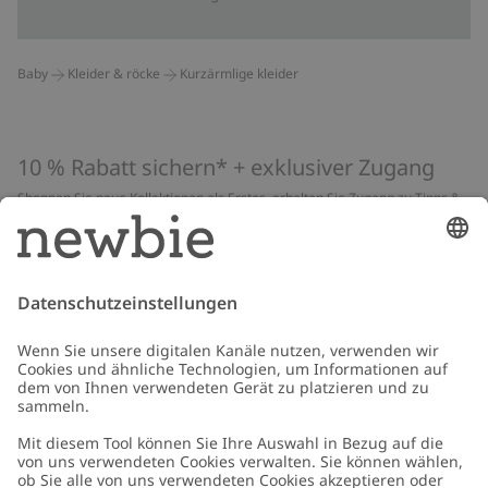
Baby
Kleider & röcke
Kurzärmlige kleider
10 % Rabatt sichern* + exklusiver Zugang
Shoppen Sie neue Kollektionen als Erstes, erhalten Sie Zugang zu Tipps &
Guides und profitieren Sie von exklusiven Angeboten
*Gilt nur für deine erste Bestellung und ist nicht mit anderen Rabatten
oder Angeboten kombinierbar. Gilt nicht für limitierte Artikel. Lies unsere
Datenschutzrichtlinie
,
FAQ
&
Cookie-Richtlinie
.
E-Mail
Schicken