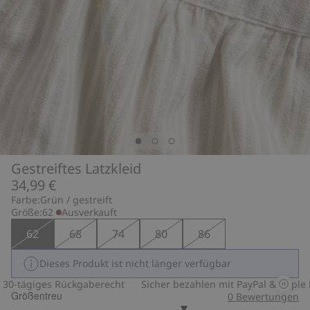
Gestreiftes Latzkleid
34,99 €
Farbe:
Grün / gestreift
Größe:
62
Ausverkauft
62
68
74
80
86
Dieses Produkt ist nicht länger verfügbar
-tägiges Rückgaberecht
Sicher bezahlen mit PayPal & Apple Pa
Größentreu
0
Bewertungen