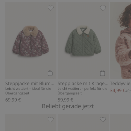
Steppjacke mit Blumenmuster, Zu Fav
Steppjacke mi
Kaufen
Kaufen
Steppjacke mit Blumenmuster
Steppjacke mit Kragen aus Teddyfleece
Leicht wattiert – ideal für die
Leicht wattiert – perfekt für die
34,99 €
49,
Übergangszeit
Übergangszeit
69,99 €
59,99 €
Beliebt gerade jetzt
Balaclava aus Merinowolle, Zu Favori
Lätzchen mit 