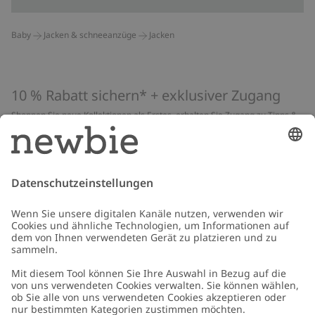
Baby
Jacken & schneeanzüge
Jacken
10 % Rabatt sichern* + exklusiver Zugang
Shoppen Sie neue Kollektionen als Erstes, erhalten Sie Zugang zu Tipps &
Guides und profitieren Sie von exklusiven Angeboten
*Gilt nur für deine erste Bestellung und ist nicht mit anderen Rabatten
oder Angeboten kombinierbar. Gilt nicht für limitierte Artikel. Lies unsere
Datenschutzrichtlinie
,
FAQ
&
Cookie-Richtlinie
.
E-Mail
Schicken