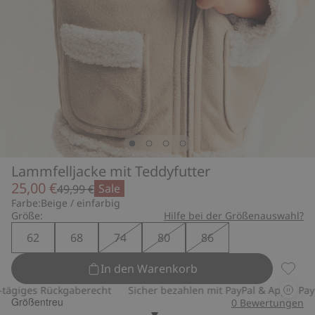
Lammfelljacke mit Teddyfutter
25,00 €
Sale
49,99 €
Farbe:
Beige / einfarbig
Größe:
Hilfe bei der Größenauswahl?
62
68
74
80
86
In den Warenkorb
Lammfe
giges Rückgaberecht
Sicher bezahlen mit PayPal & Apple Pay
Größentreu
0
Bewertungen