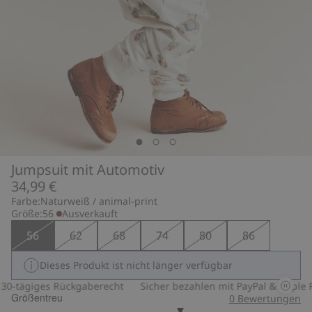
Jumpsuit mit Automotiv
34,99 €
Farbe:
Naturweiß / animal-print
Größe:
56
Ausverkauft
56
62
68
74
80
86
Dieses Produkt ist nicht länger verfügbar
0-tägiges Rückgaberecht
Sicher bezahlen mit PayPal & Apple Pa
Größentreu
0
Bewertungen