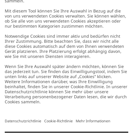
Kundenservice
Kontaktieren Sie uns
Über uns
FAQ
Über Newbie
Germany
Standort ändern
Barrierefreiheit
Nachhaltigkeit
Cookies
Datenschutzrichtlinie
Impressum
Allgemeine Geschäftsbedingungen
Marken-Assets
Cookie-Richtlinie
Presse
Größenratgeber