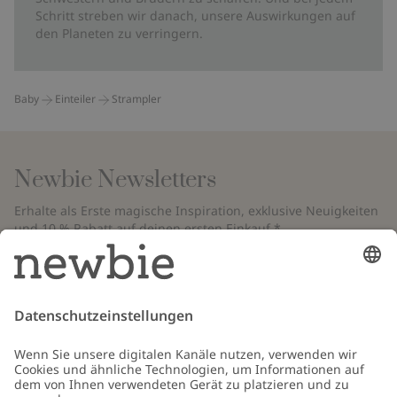
Schritt streben wir danach, unsere Auswirkungen auf
den Planeten zu verringern.
Baby
Einteiler
Strampler
Newbie Newsletters
Erhalte als Erste magische Inspiration, exklusive Neuigkeiten
und 10 % Rabatt auf deinen ersten Einkauf.*
*Gilt nur für deine erste Bestellung und ist nicht mit anderen Rabatten
oder Angeboten kombinierbar. Gilt nicht für limitierte Artikel. Bitte
überprüfe deinen Spam-Ordner. Lies unsere
Datenschutzrichtlinie
,
FAQ
&
Cookie-Richtlinie
.
E-Mail
Schicken