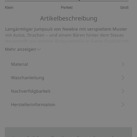
3.4
Klein
Perfekt
Groß
von
Basierend
5
Artikelbeschreibung
auf
10
Langärmliger Jumpsuit von Newbie mit verspieltem Muster
Bewertungen
mit Autos, Drachen – und einem Bären hinter dem Steuer.
Hergestellt aus weicher Biobaumwolle in Sweat-Qualität mit
angerauter Innenseite. Mit Druckknöpfen und
Mehr anzeigen
Reißverschluss vorne, Kängurutasche und Kapuze mit
weichem Jerseyfutter. Rippbündchen an Ärmeln und Beinen
Material
sorgen für eine bequeme Passform.
Aus 100 % Biobaumwolle.
Waschanleitung
Artikelnummer
:
529826
Bio-Baumwolle –GOTS
Nachverfolgbarkeit
Herstellerinformaiton