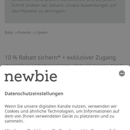
Schritt streben wir danach, unsere Auswirkungen auf
den Planeten zu verringern.
Baby
Einteiler
Spieler
10 % Rabatt sichern* + exklusiver Zugang
Shoppen Sie neue Kollektionen als Erstes, erhalten Sie Zugang zu Tipps &
Guides und profitieren Sie von exklusiven Angeboten
*Gilt nur für deine erste Bestellung und ist nicht mit anderen Rabatten
oder Angeboten kombinierbar. Gilt nicht für limitierte Artikel. Lies unsere
Datenschutzrichtlinie
,
FAQ
&
Cookie-Richtlinie
.
E-Mail
Schicken