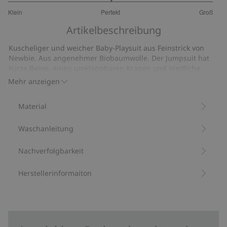
3
Klein
Perfekt
Groß
von
Basierend
5
Artikelbeschreibung
auf
10
Kuscheliger und weicher Baby-Playsuit aus Feinstrick von
Bewertungen
Newbie. Aus angenehmer Biobaumwolle. Der Jumpsuit hat
kurze Beine, einen umklappbaren Kragen und niedliche
kleine Knöpfe vorne. Rippbündchen an Ärmeln und Beinen
Mehr anzeigen
sowie zwei Taschen auf jeder Seite vorne.
Enthält 100 % Biobaumwolle.
Material
Artikelnummer
:
438358
Bio-Baumwolle –GOTS
Waschanleitung
Nachverfolgbarkeit
Herstellerinformaiton