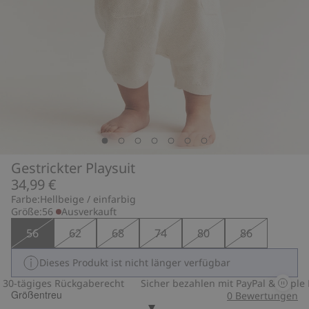
Gestrickter Playsuit
34,99 €
Farbe:
Hellbeige / einfarbig
Größe:
56
Ausverkauft
56
62
68
74
80
86
Dieses Produkt ist nicht länger verfügbar
0-tägiges Rückgaberecht
Sicher bezahlen mit PayPal & Apple P
Größentreu
0
Bewertungen