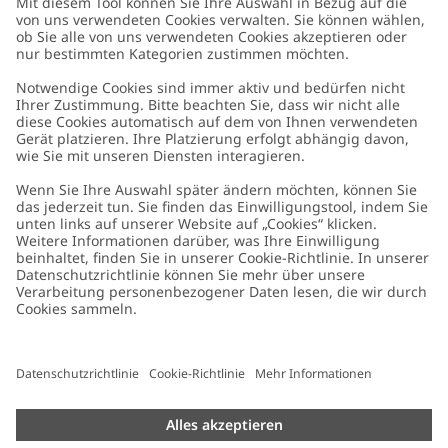
Kundenservice
Kontaktieren Sie uns
Über uns
FAQ
Über Newbie
Germany
Standort ändern
Barrierefreiheit
Nachhaltigkeit
Cookies
Datenschutzrichtlinie
Impressum
Allgemeine Geschäftsbedingungen
Marken-Assets
Cookie-Richtlinie
Presse
Größenratgeber
#YESNEWBIE