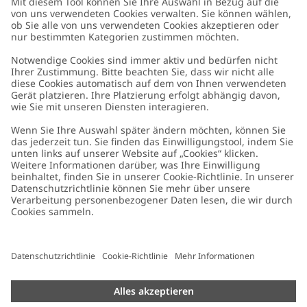
Kundenservice
Kontaktieren Sie uns
Über uns
FAQ
Über Newbie
Germany
Standort ändern
Barrierefreiheit
Nachhaltigkeit
Cookies
Datenschutzrichtlinie
Impressum
Allgemeine Geschäftsbedingungen
Marken-Assets
Cookie-Richtlinie
Presse
Größenratgeber
#YESNEWBIE