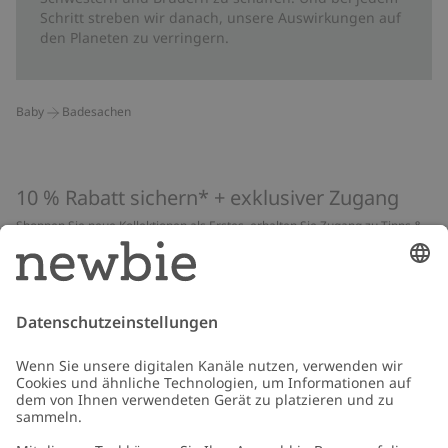
Schritt streben wir danach, unsere Auswirkungen auf
den Planeten zu verringern.
Baby
Badesachen
10 % Rabatt sichern* + exklusiver Zugang
Shoppen Sie neue Kollektionen als Erstes, erhalten Sie Zugang zu Tipps &
Guides und profitieren Sie von exklusiven Angeboten
*Gilt nur für deine erste Bestellung und ist nicht mit anderen Rabatten
oder Angeboten kombinierbar. Gilt nicht für limitierte Artikel. Lies unsere
Datenschutzrichtlinie
,
FAQ
&
Cookie-Richtlinie
.
E-Mail
Schicken