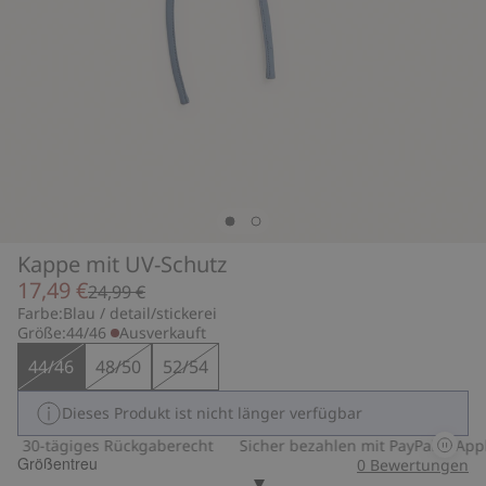
Kappe mit UV-Schutz
17,49 €
24,99 €
Farbe:
Blau / detail/stickerei
Größe:
44/46
Ausverkauft
44/46
48/50
52/54
Dieses Produkt ist nicht länger verfügbar
30-tägiges Rückgaberecht
Sicher bezahlen mit PayPal & Apple
Größentreu
0
Bewertungen