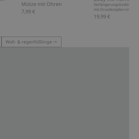
Mütze mit Ohren
Verlängerungsfunktion – d
mit Druckknöpfen im Schri
7,99 €
19,99 €
Woll- & regenfüßlinge