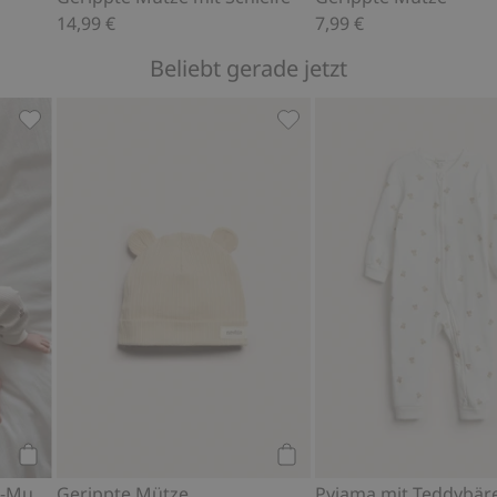
14,99 €
7,99 €
Beliebt gerade jetzt
, Zu Favoriten hinzufügen
Ripp-Body mit Teddybär-Muster, Zu Favoriten hinzufügen
Gerippte Mütze, Zu Favori
Kaufen
Kaufen
Ripp-Body mit Teddybär-Muster
Gerippte Mütze
Pyjama mit Teddybär