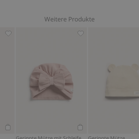
Weitere Produkte
en hinzufügen
Mütze mit Ohren, Zu Favoriten hinzufügen
Gerippte Mütze mit Schlei
Kaufen
Kaufen
Gerippte Mütze mit Schleife
Gerippte Mütze