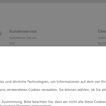
Kundenservice
Übe
g
Kontaktieren Sie uns
Über 
FAQ
Nachh
ten
Barrierefreiheit
Impr
Datenschutzrichtlinie
Marke
Allgemeine Geschäftsbedingungen
Press
Cookie-Richtlinie
#YES
n
Größenratgeber
Alle 
Widerrufe deinen Kauf
Arbeit