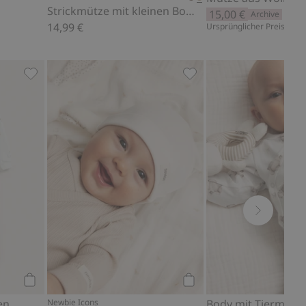
Strickmütze mit kleinen Bommeln
15,00 €
Archive
14,99 €
Ursprünglicher Preis: 29,9
ten hinzufügen
Pyjama mit Teddybären, Zu Favoriten hinzufügen
Mütze mit Ohren, Zu Fa
Kaufen
Kaufen
en
Newbie Icons
Body mit Tiermust