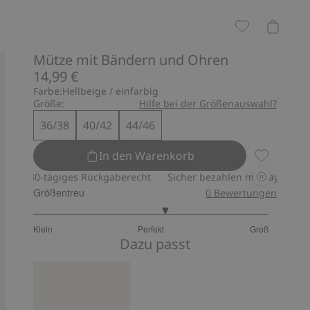
Mütze mit Bändern und Ohren
14,99 €
Farbe:
Hellbeige / einfarbig
Größe:
Hilfe bei der Größenauswahl?
36/38
40/42
44/46
In den Warenkorb
Mütze mit 
30-tägiges Rückgaberecht
Sicher bezahlen mit PayPal & Apple
Größentreu
0
Bewertungen
3.25
Klein
Perfekt
Groß
von
Basierend
Dazu passt
5
auf
8
Bewertungen