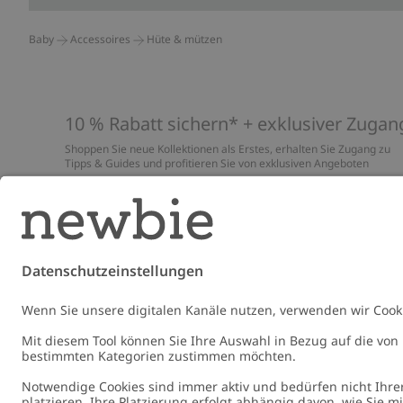
Baby
Accessoires
Hüte & mützen
10 % Rabatt sichern* + exklusiver Zugan
Shoppen Sie neue Kollektionen als Erstes, erhalten Sie Zugang zu
Tipps & Guides und profitieren Sie von exklusiven Angeboten
*Gilt nur für deine erste Bestellung und ist nicht mit anderen Rabat
oder Angeboten kombinierbar. Gilt nicht für limitierte Artikel. Lies
unsere
Datenschutzrichtlinie
,
FAQ
&
Cookie-Richtlinie
.
E-Mail
Schicke
Germany
Standort ändern