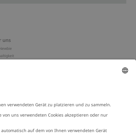
r uns
Newbie
altigkeit
essum
n-Assets
e
NEWBIE
Newbie Kleidung
e mit uns