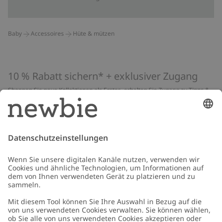
Baby
Accessoires
Hüte & mützen
10 % Rabatt sichern* + exklusiver Zugang
Shoppen Sie neue Kollektionen als Erstes, erhalten Sie Zugang zu Tipps &
Guides und profitieren Sie von exklusiven Angeboten
*Gilt nur für deine erste Bestellung und ist nicht mit anderen Rabatten
oder Angeboten kombinierbar. Gilt nicht für limitierte Artikel. Lies unsere
Datenschutzrichtlinie
,
FAQ
&
Cookie-Richtlinie
.
E-Mail
Schicken