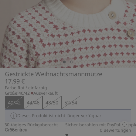
Gestrickte Weihnachtsmannmütze
17,99 €
Farbe:
Rot / einfarbig
Größe:
40/42
Ausverkauft
40/42
44/46
48/50
52/54
Dieses Produkt ist nicht länger verfügbar
30-tägiges Rückgaberecht
Sicher bezahlen mit PayPal & Apple 
Größentreu
0
Bewertungen