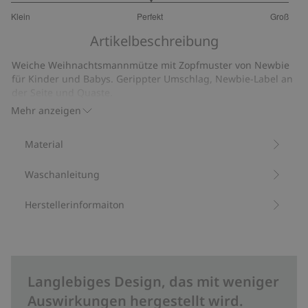
3
Klein
Perfekt
Groß
von
Basierend
5
Artikelbeschreibung
auf
30
Weiche Weihnachtsmannmütze mit Zopfmuster von Newbie
Bewertungen
für Kinder und Babys. Gerippter Umschlag, Newbie-Label an
der Seite und Quaste.
Aus 100 % Bio-Baumwolle.
Mehr anzeigen
Artikelnummer
:
397935
Bio-Baumwolle –GOTS
Material
Waschanleitung
Herstellerinformaiton
Langlebiges Design, das mit weniger
Auswirkungen hergestellt wird.