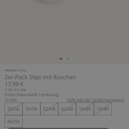
Newbie Icons
2er-Pack Slips mit Rüschen
17,99 €
2 Stk.
9 €
/Stk
Farbe:
Naturweiß / einfarbig
Größe:
Hilfe bei der Größenauswahl?
50/56
50/56
62/68
62/68
74/80
74/80
86/92