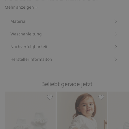
Mit 100 % Biobaumwolle
Mehr anzeigen
Artikelnummer
:
503417
Material
Waschanleitung
Nachverfolgbarkeit
Herstellerinformaiton
Beliebt gerade jetzt
Socken mit Rüschen, Zu Favoriten hi
Body mit Spit