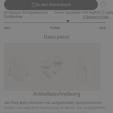
In den Warenkorb
2er-Pa
30-tägiges Rückgaberecht
Sicher bezahlen mit PayPal & Apple 
Größentreu
0
Bewertungen
3.5
Klein
Perfekt
Groß
von
Basierend
5
Dazu passt
auf
12
Bewertungen
Artikelbeschreibung
Body
Socken
Leggings
mit
mit
mit
2er-Pack Baby-Höschen mit aufgestickten Spitzenrüschen
Spitzenbündchen
Rüschen
Rüschen
hinten und weichem Gummizug im Bund. Aus angenehmer
Biobaumwolle. Kleines Newbie-Etikett am Bund.