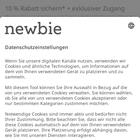
10 % Rabatt sichern* + exklusiver Zugang
Shoppen Sie neue Kollektionen als Erstes, erhalten Sie Zugang zu Tipps &
Guides und profitieren Sie von exklusiven Angeboten
*Gilt nur für deine erste Bestellung und ist nicht mit anderen Rabatten
oder Angeboten kombinierbar. Gilt nicht für limitierte Artikel. Lies unsere
Datenschutzrichtlinie
,
FAQ
&
Cookie-Richtlinie
.
E-Mail
Schicken
Kundenservice
Kontaktieren Sie uns
Über uns