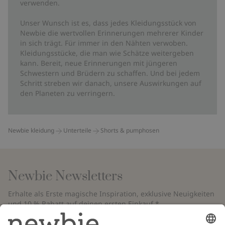
verwenden.
Unser Wunsch ist es, dass jedes Kleidungsstück von
Newbie die wertvollen Erinnerungen mehrerer Kinder
in sich trägt. Für immer in den Nähten verwoben.
Kleidungsstücke, die man wie Schätze weitergeben
kann. Bereit, neue Erinnerungen mit jüngeren
Schwestern und Brüdern zu schaffen. Und bei jedem
Schritt streben wir danach, unsere Auswirkungen auf
den Planeten zu verringern.
Newbie kleidung
Unterteile
Shorts & pumphosen
Newbie Newsletters
Erhalte als Erste magische Inspiration, exklusive Neuigkeiten
und 10 % Rabatt auf deinen ersten Einkauf.*
*Gilt nur für deine erste Bestellung und ist nicht mit anderen Rabatten
oder Angeboten kombinierbar. Gilt nicht für limitierte Artikel. Bitte