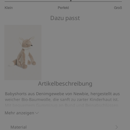
3.25
Klein
Perfekt
Groß
von
Basierend
5
Dazu passt
auf
8
Bewertungen
Artikelbeschreibung
Stofftier
Fuchs
Babyshorts aus Denimgewebe von Newbie, hergestellt aus
weicher Bio-Baumwolle, die sanft zu zarter Kinderhaut ist.
Mit bequemem Gummizug an Bund und Beinabschlüssen
sowie einer charmanten kleinen Rüsche.
Mehr anzeigen
Gummizug am Bund und an den Beinen.
Enthält 100 % Biobaumwolle.
Material
Artikelnummer
:
536896