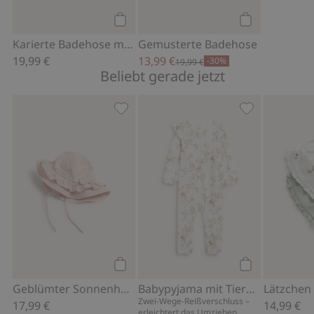
Kaufen
Kaufen
Karierte Badehose mit Stoppern
Gemusterte Badehose
19,99 €
13,99 €
-30%
19,99 €
Beliebt gerade jetzt
Geblümter Sonnenhut mit Schleife, Zu
Babypyjama mi
Kaufen
Kaufen
Geblümter Sonnenhut mit Schleife
Babypyjama mit Tiermotiv
Zwei-Wege-Reißverschluss –
17,99 €
14,99 €
erleichtert das Umziehen