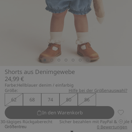
Shorts aus Denimgewebe
24,99 €
Farbe:
Hellblauer denim / einfarbig
Größe:
Hilfe bei der Größenauswahl?
62
68
74
80
86
In den Warenkorb
Shorts
-tägiges Rückgaberecht
Sicher bezahlen mit PayPal & Apple Pa
Größentreu
0
Bewertungen