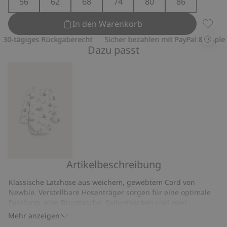
56
62
68
74
80
86
In den Warenkorb
Latzho
0-tägiges Rückgaberecht
Sicher bezahlen mit PayPal & Apple Pa
Dazu passt
Artikelbeschreibung
Body
mit
Klassische Latzhose aus weichem, gewebtem Cord von
Allover-
Newbie. Verstellbare Hosenträger sorgen für eine optimale
Muster
Passform, eine Brusttasche, Seitentaschen und zwei
und
aufgesetzte Gesäßtaschen runden den Tragekomfort ab.
Mehr anzeigen
Dekorativer Zierhosenschlitz vorne sowie praktischer
Druckknöpfen