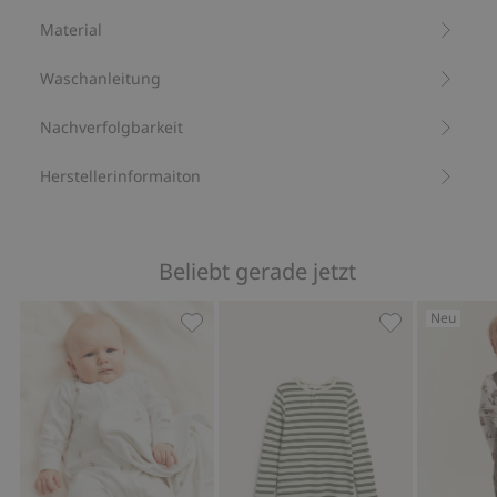
Knopfverschluss an den Seiten. Weicher innenliegender
Material
Gummizug am Beinabschluss. Verdeckte Druckknöpfe am
Zwickel erleichtern das An- und Ausziehen.
Waschanleitung
Cord.
Verstellbare Träger.
Brusttasche, Seitentaschen und Gesäßtaschen.
Nachverfolgbarkeit
Seitlich geknöpft.
Verdeckte Druckknöpfe am Zwickel.
Herstellerinformaiton
Dieses Produkt besteht aus 100 % Biobaumwolle.
Artikelnummer
:
904482
Bio-Baumwolle –GOTS
Beliebt gerade jetzt
Neu
Pyjama mit Ballons, Zu Favoriten hin
Gestreiftes L