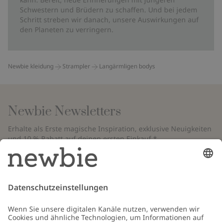
Schwestern und Brüdern zu schaffen. Und bei jedem
Schritt streben wir danach, unsere Auswirkungen auf
den Planeten zu verringern.
Newbie kleidung
Strampler
Langärmligen bodys
Newbie Newsletters
Erhalte als Erste magische Inspiration, exklusive Neuigkeiten
und 10 % Rabatt auf deinen ersten Einkauf.*
*Gilt nur für deine erste Bestellung und ist nicht mit anderen Rabatten
oder Angeboten kombinierbar. Gilt nicht für limitierte Artikel. Bitte
überprüfe deinen Spam-Ordner. Lies unsere
Datenschutzrichtlinie
,
FAQ
&
Cookie-Richtlinie
.
E-Mail
Schicken