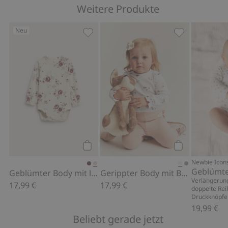
Weitere Produkte
Neu
Geblümter Body mit langen Ärmeln, Z
Gerippter Bod
Kaufen
Kaufen
Newbie Icon
Geblümte
Geblümter Body mit langen Ärmeln
Gerippter Body mit Blumenmuster
Verlängerung
17,99 €
17,99 €
doppelte Rei
Druckknöpfen
19,99 €
Beliebt gerade jetzt