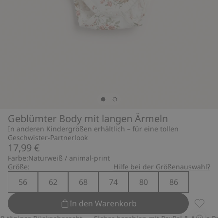
Geblümter Body mit langen Ärmeln
In anderen Kindergrößen erhältlich – für eine tollen
Geschwister-Partnerlook
17,99 €
Farbe:
Naturweiß / animal-print
Größe:
Hilfe bei der Größenauswahl?
56
62
68
74
80
86
In den Warenkorb
Geblüm