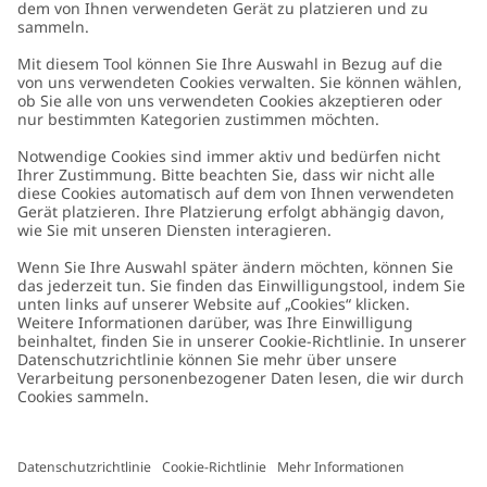
Kundenservice
Kontaktieren Sie uns
Über uns
FAQ
Über Newbie
Germany
Standort ändern
Barrierefreiheit
Nachhaltigkeit
Cookies
Datenschutzrichtlinie
Impressum
Allgemeine Geschäftsbedingungen
Marken-Assets
Cookie-Richtlinie
Presse