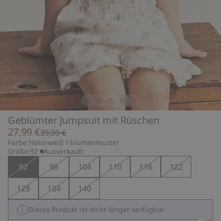
Geblümter Jumpsuit mit Rüschen
27,99 €
39,99 €
Farbe:
Naturweiß / blumenmuster
Größe:
92
Ausverkauft
92
98
104
110
116
122
128
134
140
Dieses Produkt ist nicht länger verfügbar