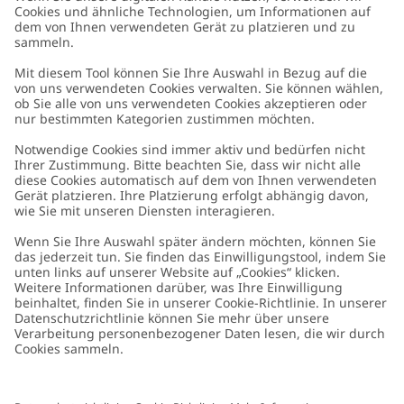
Kundenservice
Kontaktieren Sie uns
Über uns
FAQ
Über Newbie
Germany
Standort ändern
Barrierefreiheit
Nachhaltigkeit
Cookies
Datenschutzrichtlinie
Impressum
Allgemeine Geschäftsbedingungen
Marken-Assets
Cookie-Richtlinie