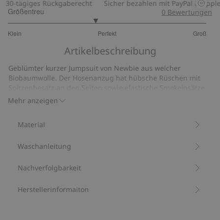
30-tägiges Rückgaberecht
Sicher bezahlen mit PayPal & Apple 
Größentreu
0
Bewertungen
2.75
Klein
Perfekt
Groß
von
Basierend
5
Artikelbeschreibung
auf
8
Geblümter kurzer Jumpsuit von Newbie aus weicher
Bewertungen
Biobaumwolle. Der Hosenanzug hat hübsche Rüschen mit
Spitzenbesatz an den Seiten sowie elastische Smokeinsätze
vorne und hinten für eine anschmiegsame, bequeme
Mehr anzeigen
Passform. Die Shorts sind gefüttert und an den
Beinabschlüssen mit kleinen Rüschen verziert. Perfekt für
Material
den Alltag und für festliche Anlässe.
Aus 100 % Biobaumwolle.
Waschanleitung
Artikelnummer
:
833509
Bio-Baumwolle –GOTS
Nachverfolgbarkeit
Herstellerinformaiton