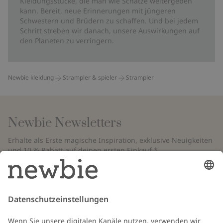
Kleidungsstücke, die man wie Schätze weitergeben
kann. Bereit, neue Erinnerungen mit jüngeren
Schwestern und Brüdern zu schaffen. Und bei jedem
Schritt streben wir danach, unsere Auswirkungen auf
den Planeten zu verringern.
Newbie kleidung
Strampler & spieler
Strampler
Newbie Newsletters
Erhalte als Erste magische Inspiration, exklusive Neuigkeiten
und 10 % Rabatt auf deinen ersten Einkauf.*
*Gilt nur für deine erste Bestellung und ist nicht mit anderen Rabatten
oder Angeboten kombinierbar. Gilt nicht für limitierte Artikel. Bitte
überprüfe deinen Spam-Ordner. Lies unsere
Datenschutzrichtlinie
,
FAQ
&
Cookie-Richtlinie
.
E-Mail
Schicken