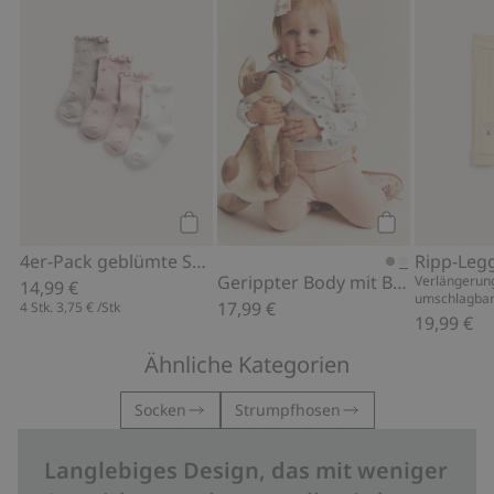
4er-Pack geblümte Socken, Zu Favori
Gerippter Bod
Kaufen
Kaufen
4er-Pack geblümte Socken
Gerippter Body mit Blumenmuster
Verlängerung
14,99 €
umschlagbar
17,99 €
4 Stk.
3,75 €
/Stk
19,99 €
Ähnliche Kategorien
Socken
Strumpfhosen
Langlebiges Design, das mit weniger