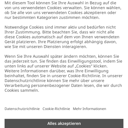
Kundenservice
Kontaktieren Sie uns
Über uns
FAQ
Über Newbie
Germany
Standort ändern
Barrierefreiheit
Nachhaltigkeit
Cookies
Datenschutzrichtlinie
Impressum
Allgemeine Geschäftsbedingungen
Marken-Assets
Cookie-Richtlinie
Presse
Größenratgeber
#YESNEWBIE