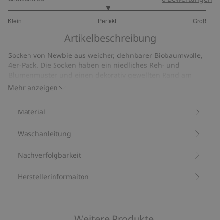
3
Klein
Perfekt
Groß
von
Basierend
5
Artikelbeschreibung
auf
1
Socken von Newbie aus weicher, dehnbarer Biobaumwolle,
Bewertungen
4er-Pack. Die Socken haben ein niedliches Reh- und
Blumenmuster und einen dekorativ gewellten Rand am
Schaft. Rutschfeste Sohle in den Größen 16/18 und 19/22.
Mehr anzeigen
Socken 4er-Pck.
Reh- und Blumenmuster.
Material
Rutschfeste Sohle in den Größen 16/18 und 19/22.
Mit 80 % Biobaumwolle.
Waschanleitung
Artikelnummer
:
916643
Nachverfolgbarkeit
Herstellerinformaiton
Weitere Produkte