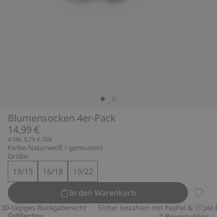
Blumensocken 4er-Pack
14,99 €
4 Stk.
3,75 €
/Stk
Farbe:
Naturweiß / gemustert
Größe:
13/15
16/18
19/22
In den Warenkorb
Blumen
0-tägiges Rückgaberecht
Sicher bezahlen mit PayPal & Apple Pa
Größentreu
0
Bewertungen