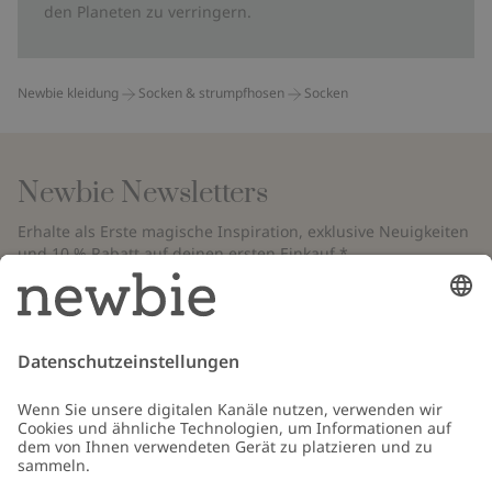
den Planeten zu verringern.
Newbie kleidung
Socken & strumpfhosen
Socken
Newbie Newsletters
Erhalte als Erste magische Inspiration, exklusive Neuigkeiten
und 10 % Rabatt auf deinen ersten Einkauf.*
*Gilt nur für deine erste Bestellung und ist nicht mit anderen Rabatten
oder Angeboten kombinierbar. Gilt nicht für limitierte Artikel. Bitte
überprüfe deinen Spam-Ordner. Lies unsere
Datenschutzrichtlinie
,
FAQ
&
Cookie-Richtlinie
.
E-Mail
Schicken