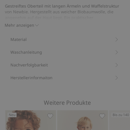
Gestreiftes Oberteil mit langen Ärmeln und Waffelstruktur
von Newbie. Hergestellt aus weicher Biobaumwolle, die
angenehm auf der Haut liegt. Ein praktischer
Knopfverschluss vorne erleichtert das An- und Ausziehen.
Mehr anzeigen
Ein weicher Favorit, der in die Basisgarderobe passt.
Waffelstruktur.
Material
Langärmelig.
Gestreift.
Waschanleitung
Knopfleiste vorne.
Mit 95 % Biobaumwolle.
Artikelnummer
:
939587
Nachverfolgbarkeit
Bio-Baumwolle –GOTS
Herstellerinformaiton
Weitere Produkte
Neu
Bis zu 140
Langärmliges Oberteil mit Applikation
Langärmliges O