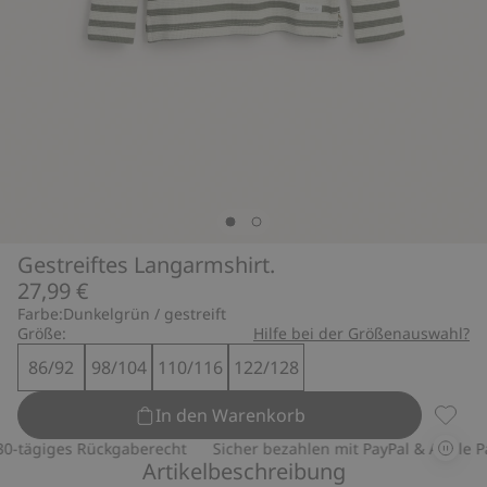
Gestreiftes Langarmshirt.
27,99 €
Farbe:
Dunkelgrün / gestreift
Größe:
Hilfe bei der Größenauswahl?
86/92
98/104
110/116
122/128
In den Warenkorb
Gestre
-tägiges Rückgaberecht
Sicher bezahlen mit PayPal & Apple Pay
Artikelbeschreibung