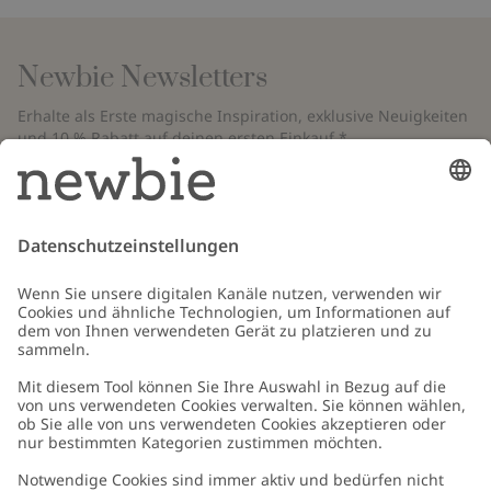
Newbie Newsletters
Erhalte als Erste magische Inspiration, exklusive Neuigkeiten
und 10 % Rabatt auf deinen ersten Einkauf.*
*Gilt nur für deine erste Bestellung und ist nicht mit anderen Rabatten
oder Angeboten kombinierbar. Gilt nicht für limitierte Artikel. Bitte
überprüfe deinen Spam-Ordner. Lies unsere
Datenschutzrichtlinie
,
FAQ
&
Cookie-Richtlinie
.
E-Mail
Schicken