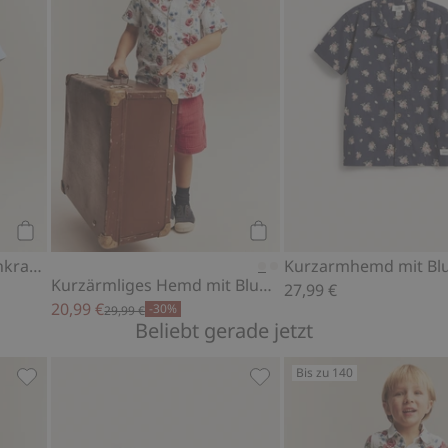
Kaufen
Kaufen
Webhemd mit Matrosenkragen
Kurzärmliges Hemd mit Blumenmuster
27,99 €
20,99 €
-30%
29,99 €
Beliebt gerade jetzt
Bis zu 140
enmuster, Zu Favoriten hinzufügen
Webhemd mit Matrosenkragen, Zu Favoriten hinzufügen
Socken mit Dinosaurier-Mo