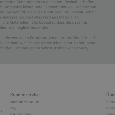
 kommende Generationen zu gestalten. Deshalb schaffen
ht und jedes kleine Detail entsteht mit viel Leidenschaft
leidung wohlfühlen. Unsere zeitlosen und nostalgischen
Jahreszeiten. Fast alles wird aus Materialien
liche Materialien. Das bedeutet, dass die gesamte
rialien wie möglich verwenden.
ie die wertvollen Erinnerungen mehrerer Kinder in sich
e, die man wie Schätze weitergeben kann. Bereit, neue
haffen. Und bei jedem Schritt streben wir danach,
Kundenservice
Übe
Kontaktieren Sie uns
Über 
FAQ
Nachh
.*
Barrierefreiheit
Impr