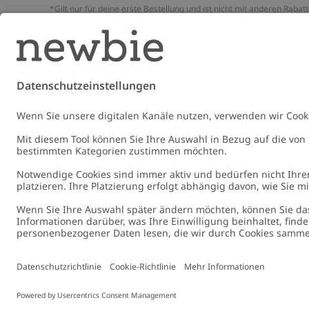
*Gilt nur für deine erste Bestellung und ist nicht mit anderen Rabat
oder Angeboten kombinierbar. Gilt nicht für limitierte Artikel. Bitte
überprüfe deinen Spam-Ordner. Lies unsere
Datenschutzrichtlinie
,
FAQ
&
Cookie-Richtlinie
.
E-Mail
Schicke
Germany
Standort ändern
Cookies