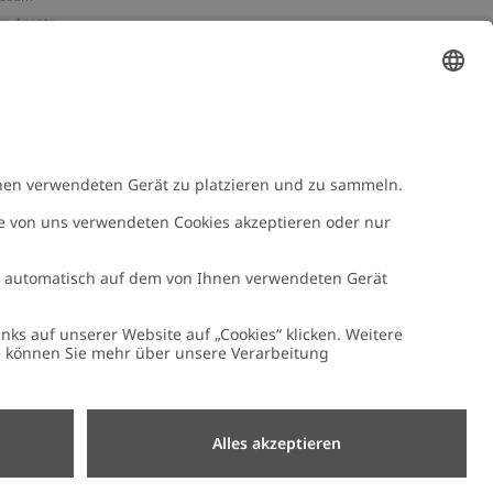
n-Assets
e
NEWBIE
Newbie Kleidung
e mit uns