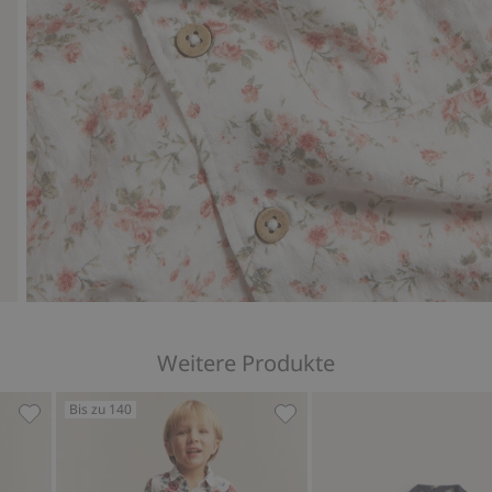
Weitere Produkte
Bis zu 140
enmuster, Zu Favoriten hinzufügen
Webhemd mit Matrosenkragen, Zu Favoriten hinzufügen
Kurzärmliges Hemd mit Bl