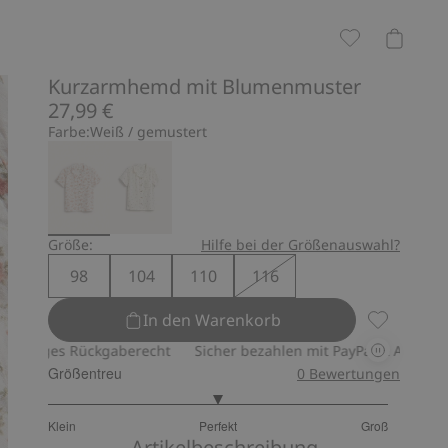
Kurzarmhemd mit Blumenmuster
27,99 €
Farbe:
Weiß / gemustert
Größe:
Hilfe bei der Größenauswahl?
98
104
110
116
In den Warenkorb
Kurzarmhe
ges Rückgaberecht
Sicher bezahlen mit PayPal & Apple Pay
30
Größentreu
0
Bewertungen
3
Klein
Perfekt
Groß
von
Basierend
Artikelbeschreibung