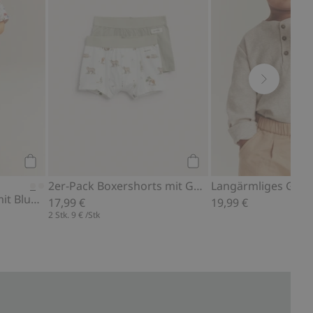
Kaufen
Kaufen
2er-Pack Boxershorts mit Gummibund
Langärmliges Gran
Kurzärmliges Hemd mit Blumenmuster
17,99 €
19,99 €
2 Stk.
9 €
/Stk