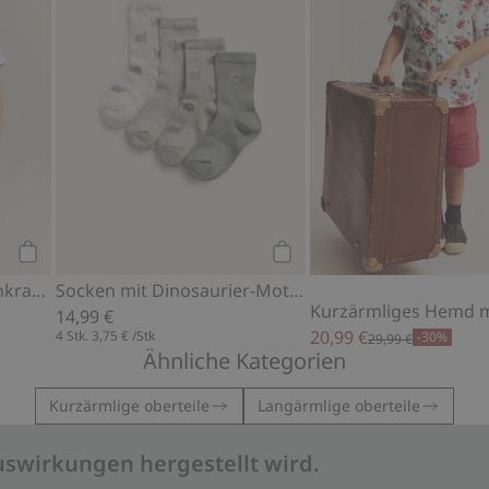
Kaufen
Kaufen
Webhemd mit Matrosenkragen
Socken mit Dinosaurier-Motiv, 4er-Pack
14,99 €
20,99 €
4 Stk.
3,75 €
/Stk
-30%
29,99 €
Ähnliche Kategorien
Kurzärmlige oberteile
Langärmlige oberteile
uswirkungen hergestellt wird.