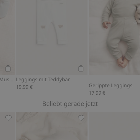
Kaufen
Kaufen
Leggings mit Teddybär-Muster
Leggings mit Teddybär
Gerippte Leggings
19,99 €
17,99 €
Beliebt gerade jetzt
oriten hinzufügen
Socken 2er-Pck., Zu Favoriten hinzufügen
Mütze mit Ohren, Zu Favo