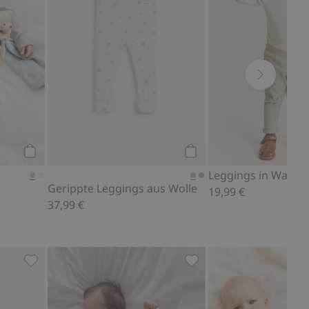
Kaufen
Kaufen
Leggings in Waffel
Gerippte Leggings aus Wolle
19,99 €
37,99 €
riten hinzufügen
Flauschige Booties mit Teddy, Zu Favoriten hinzufügen
Ripp-Body mit Teddybär