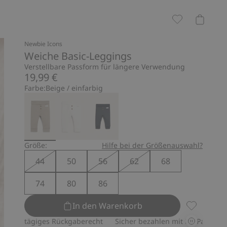
Newbie Icons
Weiche Basic-Leggings
Verstellbare Passform für längere Verwendung
19,99 €
Farbe:
Beige / einfarbig
Größe:
Hilfe bei der Größenauswahl?
44
50
56
62
68
74
80
86
In den Warenkorb
Weiche Bas
giges Rückgaberecht
Sicher bezahlen mit PayPal & Apple Pay