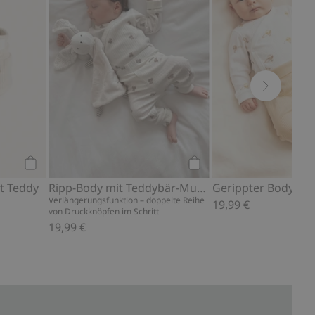
Kaufen
Kaufen
it Teddy
Ripp-Body mit Teddybär-Muster
Gerippter Body mit
Verlängerungsfunktion – doppelte Reihe
19,99 €
von Druckknöpfen im Schritt
19,99 €