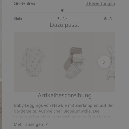
Größentreu
0
Bewertungen
2.974358974358974
Klein
Perfekt
Groß
von
Basierend
Dazu passt
5
auf
156
Bewertungen
Artikelbeschreibung
Body
Socken
Schmusetuch
mit
2er-
Kaninchen
Baby-Leggings von Newbie mit Zierknöpfen auf der
Tiermuster
Pck.
Vorderseite. Aus weicher Biobaumwolle. Die
Leggings hat einen umgeschlagenen Bund in der
Taille und umgeschlagene Bündchen an den
Mehr anzeigen
Beinenden. Verlängerungsfunktion. So kann das