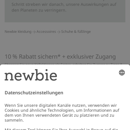
Schritt streben wir danach, unsere Auswirkungen auf
den Planeten zu verringern.
Newbie kleidung
Accessoires
Schuhe & füßlinge
10 % Rabatt sichern* + exklusiver Zugang
Shoppen Sie neue Kollektionen als Erstes, erhalten Sie Zugang zu Tipps &
Guides und profitieren Sie von exklusiven Angeboten
*Gilt nur für deine erste Bestellung und ist nicht mit anderen Rabatten
oder Angeboten kombinierbar. Gilt nicht für limitierte Artikel. Lies unsere
Datenschutzrichtlinie
,
FAQ
&
Cookie-Richtlinie
.
E-Mail
Schicken