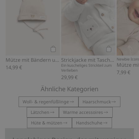
Kaufen
Kaufen
Mütze mit Bändern und Ohren
Strickjacke mit Taschen
Newbie Icon
Mütze mi
Ein kuscheliges Strickteil zum
14,99 €
Verlieben
7,99 €
29,99 €
Ähnliche Kategorien
Woll- & regenfüßlinge
Haarschmuck
Lätzchen
Warme accessoires
Hüte & mützen
Handschuhe