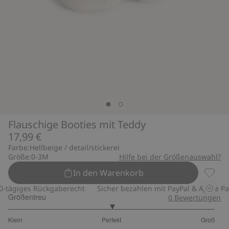
Flauschige Booties mit Teddy
17,99 €
Farbe:
Hellbeige / detail/stickerei
Größe:
0-3M
Hilfe bei der Größenauswahl?
In den Warenkorb
Flausc
tägiges Rückgaberecht
Sicher bezahlen mit PayPal & Apple Pay
Größentreu
0
Bewertungen
3
Klein
Perfekt
Groß
von
Basierend