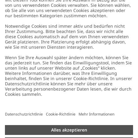
Kundenservice
Kontaktieren Sie uns
Über uns
FAQ
Über Newbie
Germany
Standort ändern
Barrierefreiheit
Nachhaltigkeit
Cookies
Datenschutzrichtlinie
Impressum
Allgemeine Geschäftsbedingungen
Marken-Assets
Cookie-Richtlinie
Presse
Größenratgeber
#YESNEWBIE