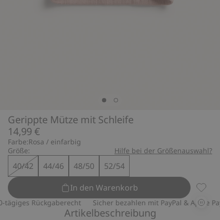
Gerippte Mütze mit Schleife
14,99 €
Farbe:
Rosa / einfarbig
Größe:
Hilfe bei der Größenauswahl?
40/42
44/46
48/50
52/54
In den Warenkorb
Geripp
tägiges Rückgaberecht
Sicher bezahlen mit PayPal & Apple Pay
Artikelbeschreibung