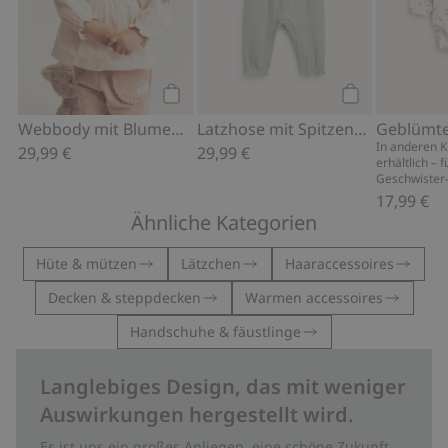
Kaufen
Kaufen
Webbody mit Blumenstickerei
Latzhose mit Spitzenrüsche
In anderen 
29,99 €
29,99 €
erhältlich – f
Geschwister
17,99 €
Ähnliche Kategorien
Hüte & mützen
Lätzchen
Haaraccessoires
Decken & steppdecken
Warmen accessoires
Handschuhe & fäustlinge
Langlebiges Design, das mit weniger
Auswirkungen hergestellt wird.
Es ist uns ein großes Anliegen, eine schöne Zukunft