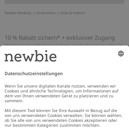
Newbie kleidung
Accessoires
Hüte & mützen
10 % Rabatt sichern* + exklusiver Zugang
Shoppen Sie neue Kollektionen als Erstes, erhalten Sie Zugang zu Tipps &
Guides und profitieren Sie von exklusiven Angeboten
*Gilt nur für deine erste Bestellung und ist nicht mit anderen Rabatten
oder Angeboten kombinierbar. Gilt nicht für limitierte Artikel. Lies unsere
Datenschutzrichtlinie
,
FAQ
&
Cookie-Richtlinie
.
E-Mail
Schicken