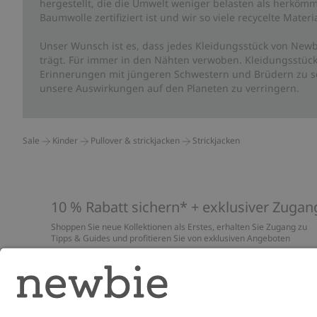
hergestellt, die die Umwelt weniger belasten als herkömm
Baumwolle zertifiziert ist und wir so viele recycelte Mate
Unser Wunsch ist es, dass jedes Kleidungsstück von Newb
trägt. Für immer in den Nähten verwoben. Kleidungsstück
Erinnerungen mit jüngeren Schwestern und Brüdern zu sc
unsere Auswirkungen auf den Planeten zu verringern.
Sale
Kinder
Pullover & strickjacken
Strickjacken
10 % Rabatt sichern* + exklusiver Zugan
Shoppen Sie neue Kollektionen als Erstes, erhalten Sie Zugang zu
Tipps & Guides und profitieren Sie von exklusiven Angeboten
*Gilt nur für deine erste Bestellung und ist nicht mit anderen Rabat
oder Angeboten kombinierbar. Gilt nicht für limitierte Artikel. Lies
unsere
Datenschutzrichtlinie
,
FAQ
&
Cookie-Richtlinie
.