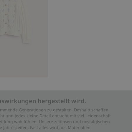
uswirkungen hergestellt wird.
 kommende Generationen zu gestalten. Deshalb schaffen
ht und jedes kleine Detail entsteht mit viel Leidenschaft
leidung wohlfühlen. Unsere zeitlosen und nostalgischen
Jahreszeiten. Fast alles wird aus Materialien