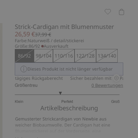
Strick-Cardigan mit Blumenmuster
26,59 €
37,99 €
Farbe:
Naturweiß / detail/stickerei
Größe:
86/92
Ausverkauft
86/92
98/104
110/116
122/128
134/140
Dieses Produkt ist nicht länger verfügbar
0-tägiges Rückgaberecht
Sicher bezahlen mit PayPal & Apple Pa
Größentreu
0
Bewertungen
2.727272727272728
Klein
Perfekt
Groß
von
Basierend
Artikelbeschreibung
5
auf
Gemusterter Strickcardigan von Newbie aus
22
weicher Biobaumwolle. Der Cardigan hat eine
Bewertungen
Blumenstickerei auf der Vorderseite, eine
Knopfleiste mit Newbie-Knöpfen und gezackte