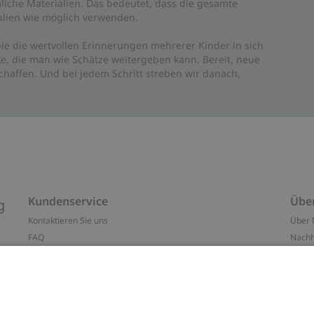
liche Materialien. Das bedeutet, dass die gesamte
rialien wie möglich verwenden.
ie die wertvollen Erinnerungen mehrerer Kinder in sich
e, die man wie Schätze weitergeben kann. Bereit, neue
haffen. Und bei jedem Schritt streben wir danach,
Kundenservice
Übe
g
Kontaktieren Sie uns
Über 
FAQ
Nachh
ten
Barrierefreiheit
Impr
Datenschutzrichtlinie
Marke
Allgemeine Geschäftsbedingungen
Press
Cookie-Richtlinie
#YES