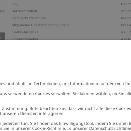
FAQ
Nachh
ten
Barrierefreiheit
Impr
Datenschutzrichtlinie
Marke
Allgemeine Geschäftsbedingungen
Press
Cookie-Richtlinie
#YES
n
Größenratgeber
Alle 
Widerrufe deinen Kauf
Arbeit