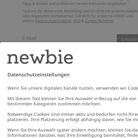
Tipps & Guides und profitieren Sie von exklusiven Angeboten
*Gilt nur für deine erste Bestellung und ist nicht mit anderen Rabat
oder Angeboten kombinierbar. Gilt nicht für limitierte Artikel. Lies
unsere
Datenschutzrichtlinie
,
FAQ
&
Cookie-Richtlinie
.
E-Mail
Schicke
Germany
Standort ändern
Cookies