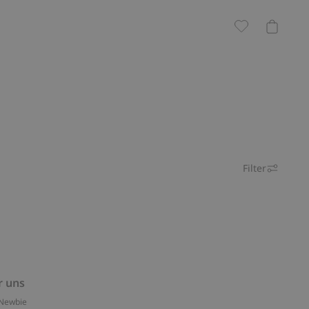
Filter
r uns
Newbie