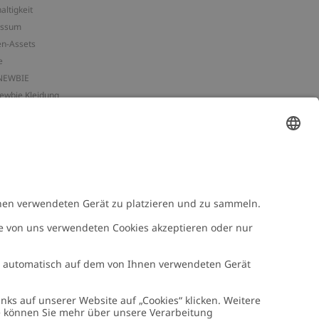
altigkeit
essum
n-Assets
e
NEWBIE
Newbie Kleidung
e mit uns