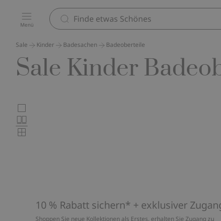
Menü
Sale
Kinder
Badesachen
Badeoberteile
Sale Kinder Badeob
Wählen
Großbilder
Normalbilder
Sie
Kleinbilder
das
Produktkartenlayout
10 % Rabatt sichern* + exklusiver Zugan
Shoppen Sie neue Kollektionen als Erstes, erhalten Sie Zugang zu